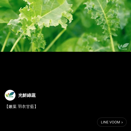
光鮮綠蔬
【嫩葉 羽衣甘藍】
羽衣甘藍擁有精緻小巧的荷葉滾邊葉緣，葉片卷曲厚實，帶深翠綠
LINE VOOM
色澤，嫩葉質地柔軟細緻，成葉纖維較粗，帶有微微澀味，是歐美
飲食文化常見的蔬菜，因含有豐富的營養成份：高纖維、抗氧化