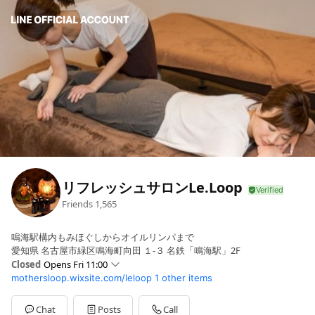
リフレッシュサロンLe.Loop
Friends
1,565
鳴海駅構内もみほぐしからオイルリンパまで
愛知県 名古屋市緑区鳴海町向田 １‐３ 名鉄「鳴海駅」2F
Closed
Opens Fri 11:00
mothersloop.wixsite.com/leloop
1 other items
Sun
10:00 - 18:00
Mon
11:00 - 21:00
Tue
11:00 - 21:00
Chat
Posts
Call