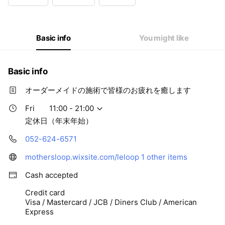
Wed
11:00 - 21:00
Thu
11:00 - 21:00
Fri
11:00 - 21:00
Sat
11:00 - 21:00
Basic info
You might like
定休日（年末年始）
Basic info
オーダーメイドの施術で皆様のお疲れを癒します
Fri
11:00 - 21:00
定休日（年末年始）
052-624-6571
mothersloop.wixsite.com/leloop
1 other items
Cash accepted
Credit card
Visa / Mastercard / JCB / Diners Club / American
Express