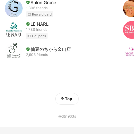
Salon Grace
1,306 friends
Reward card
LE NARL
1,738 friends
Coupons
仙豆のちから金山店
2,906 friends
Top
@dtj1963s