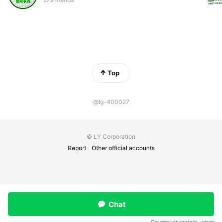
Top
@lg-400027
© LY Corporation
Report
Other official accounts
Chat