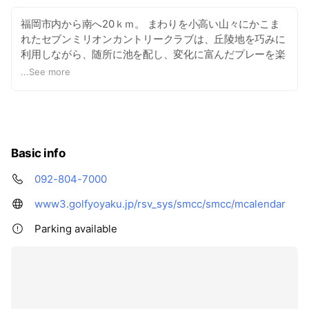
福岡市内から南へ20ｋｍ。 まわりを小高い山々にかこま
れたセブンミリオンカントリークラブは、丘陵地を巧みに
利用しながら、随所に池を配し、変化に富んだプレーを楽
しめるコースレイアウトがなされます。OUTコースは、池
...
See more
越えが多くティーショットの狙い目が難しく、戦術の面白
さが充分に味わえ、INコースは、フェアウェイも広く優し
く見えるが、しっかりとしたショットが要求されるなどそ
れぞれに個性的なホールが楽しめます。 なかでも最終の18
番ロングホールはクラブハウスに向かっての豪快な打ち下
Basic info
ろしが楽しめるホールとして人気を博しています。 また、
グリーンはベント２グリーン（ショートは１グリーン）に
092-804-7000
し、コースは花木を主に植栽し、サクラ、ベニバナトチノ
www3.golfyoyaku.jp/rsv_sys/smcc/smcc/mcalendar
キ、山法師等々、四季を通じて花が咲き誇り、誇れるゴル
ファーの皆様の目を楽しませています。 今ではキャディ一
Parking available
人一人にセブン百花木を持たせ、コースに咲く花がわかり
やすく解説しており、ヨーロッパの風情をたたえたクラブ
ハウスも印象的です。