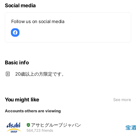
Social media
ゆったり過ごす自分だけの大切な時間、 自然と人が集まって
きてわいわい過ごす楽しい時間を、
もっともっと充実させてくれる素敵な飲みもの。
Follow us on social media
飲みものを通じて、みんなの毎日がちょっとだけ豊かになるよ
うに。
私たちにしかできないやり方で、精一杯ご提案していきます。
Basic info
20歳以上の方限定です。
You might like
See more
Accounts others are viewing
アサヒグループジャパン
564,723 friends