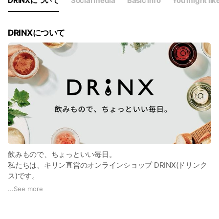
DRINXについて
Social media
Basic info
You might lik
DRINXについて
飲みもので、ちょっといい毎日。
私たちは、キリン直営のオンラインショップ DRINX(ドリンク
ス)です。
みんなと一緒に、飲みものの新しい楽しみ方や、 人と人との
...
See more
つながりをつくっていきたい、
という想いを込めて「DRINX」と名付けました。