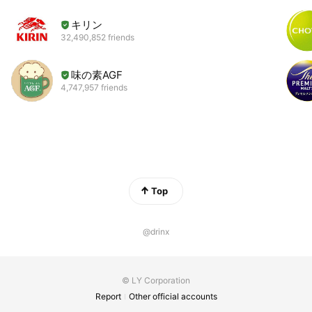
キリン
32,490,852 friends
味の素AGF
4,747,957 friends
Top
@drinx
© LY Corporation
Report
Other official accounts