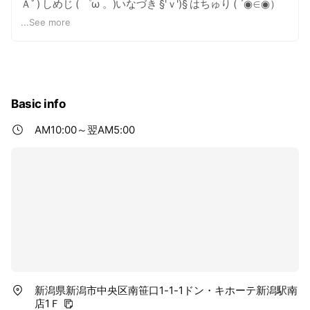
Ａﾟ) しめじ ( ゜ω 。)いなづき §'ｖ')§ はちゅり ( ´◉∈◉）
シラエッティー
...
See more
Basic info
AM10:00～翌AM5:00
新潟県新潟市中央区南笹口1-1-1ドン・キホーテ新潟駅南
店1Ｆ