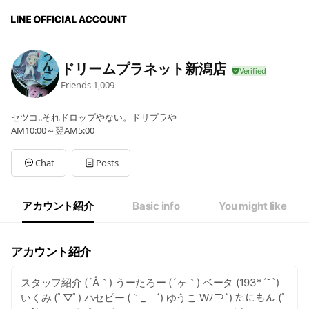
ドリームプラネット新潟店
Friends
1,009
セツコ..それドロップやない。ドリプラや
AM10:00～翌AM5:00
Chat
Posts
アカウント紹介
Basic info
You might like
アカウント紹介
スタッフ紹介 (´Å｀) うーたろー (´ヶ｀) ベータ (193*´˘`)
いくみ (ﾟ▽ﾟ) ハセピー (｀_ゝ´) ゆうこ Wﾉ⊇`) たにもん (ﾟ