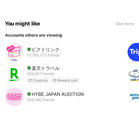
You might like
See more
Accounts others are viewing
ピクトリンク
10,760,075 friends
楽天トラベル
529,407 friends
Coupons
Reward card
HYBE JAPAN AUDITION
206,080 friends