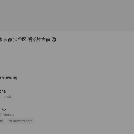
0 東京都 渋谷区 明治神宮前
e viewing
ora
 friends
ール
7 friends
ns
Reward card