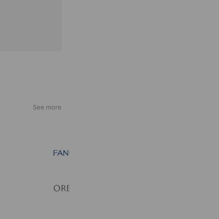
See more
ファンケル
25,130,552 friends
オルビス
34,779,925 friends
Coupons
Reward card
dinos（ディノス）