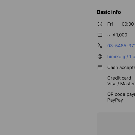
Basic info
Fri
00:00 
~ ￥1,000
03-5485-37
himiko.jp/
1 
Cash accept
Credit card
Visa / Maste
QR code pay
PayPay