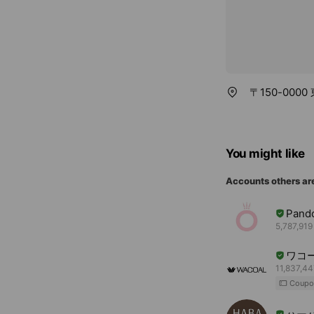
〒150-000
You might like
Accounts others ar
Pand
5,787,919
ワコ
11,837,44
Coupo