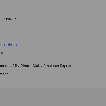
- 00:00
11
other items
ed
rcard / JCB / Diners Club / American Express
ment