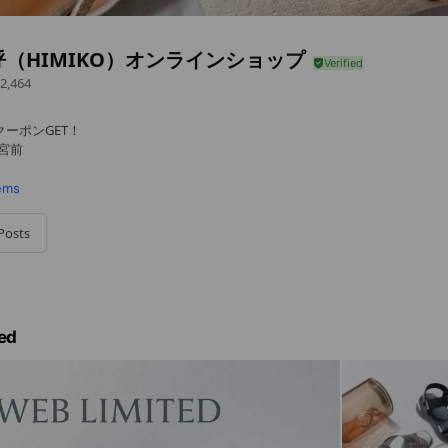
（HIMIKO）オンラインショップ
2,464
クーポンGET！
神宮前
tems
Posts
ed