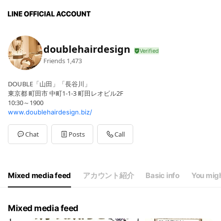
doublehairdesign
Friends
1,473
DOUBLE「山田」「長谷川」
東京都 町田市 中町1-1-3 町田レオビル2F
10:30～1900
www.doublehairdesign.biz/
Chat
Posts
Call
Mixed media feed
アカウント紹介
Basic info
You migh
Mixed media feed