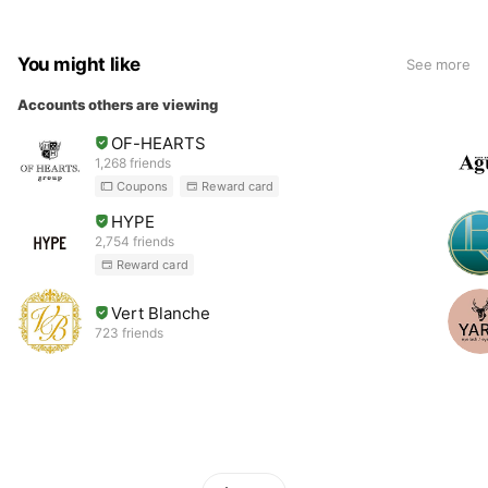
You might like
See more
Accounts others are viewing
OF-HEARTS
1,268 friends
Coupons
Reward card
HYPE
2,754 friends
Reward card
Vert Blanche
723 friends