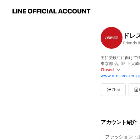
ドレ
Friends
8
主に受験生に向けて
東京都 品川区 上大崎4-
Closed
www.dressmaker-gak
Mon
10:00 - 16:00
Sat
Closed
Chat
アカウント紹介
ファッション・服