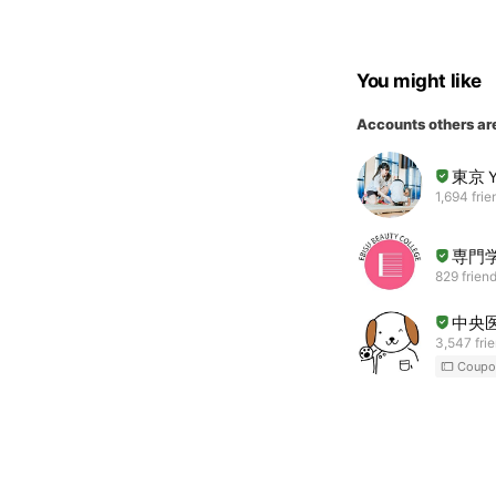
You might like
Accounts others ar
東京
1,694 frie
専門
829 frien
中央
3,547 fri
Coupo