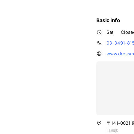
Basic info
Sat
Close
03-3491-81
www.dressma
〒141-0021
目黒駅