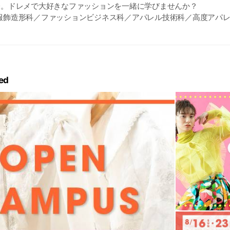
分。ドレメで大好きなファッションを一緒に学びませんか？
服飾造形科／ファッションビジネス科／アパレル技術科／高度アパ
デザイン科
ed