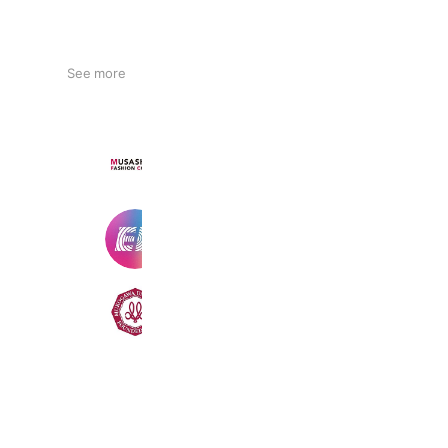
See more
武蔵野ファッションカレッジ
1,289 friends
海外留学のEF日本事務局
123,578 friends
武庫川大学
26,234 friends
Coupons
Reward card