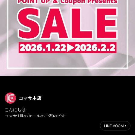
コマサ本店
こんにちは
コマサ1月のセールのご案内です
🎀🎀🎀🎀🎀🎀🎀🎀🎀🎀🎀
LINE VOOM
⭐️(one)月(two)(two)日㊍～(two)月(two)日㊊