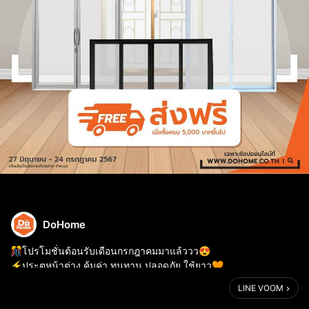
DoHome
🎊โปรโมชั่นต้อนรับเดือนกรกฎาคมมาแล้ววว😍​
⚡️ประตูหน้าต่าง คุ้มค่า ทนทาน ปลอดภัย ใช้ยาว🧡​
🌊️เครื่องซักผ้าแบรนด์ดัง ราคาถูก ลดท้าฝน !​
LINE VOOM
🚚ส่งฟรีทันที เมื่อซื้อครบ 5,000.-​