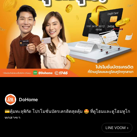
DoHome
💳คุ้มทะลุพิกัด โปรโมชั่นบัตรเครดิตสุดคุ้ม 🤩 ที่ดูโฮมและดูโฮมทูโก
ทุกสาขา
✅ แลกคะแนน KTC Forever และชำระเต็มจำนวนกับบัตร KTC ครบ
LINE VOOM
ตามกำหนด รับส่วนลดร่วมสูงสุด 20%*
✅ เลือกชำระบัตรเครดิตชั้นนำที่ร่วม...