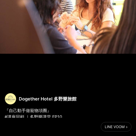
Dogether Hotel 多野樂旅館
『自己動手做寵物項圈』
#講座回顧 ｜多野樂講堂 EP10
.
LINE VOOM
昨天多野樂邀請到漂釀的 Pearl 老師;
教大家如何用 #傘繩編織『寵物項圈』🐶