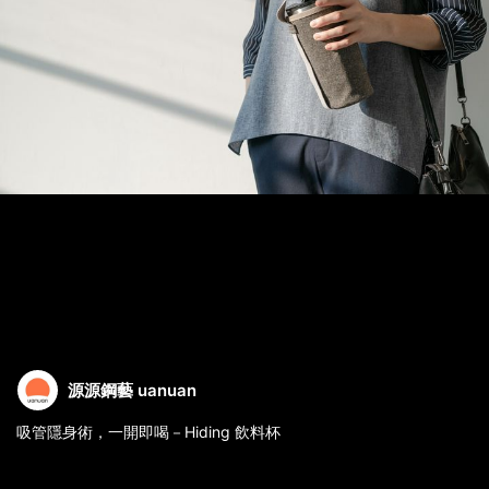
源源鋼藝 uanuan
吸管隱身術，一開即喝－Hiding 飲料杯