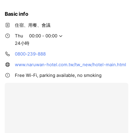
Basic info
住宿、用餐、會議
Thu
00:00 - 00:00
24小時
0800-239-888
www.naruwan-hotel.com.tw/tw_new/hotel-main.html
Free Wi-Fi, parking available, no smoking