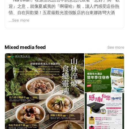
迎』之意，就像夏威夷的『啊囉哈』般，讓人們感受這份熱
情、自在與歡樂！五星級觀光渡假飯店的台東娜路彎大酒
店，用這句招呼語來命名，即希望所有蒞臨的賓客，都能深
...
See more
刻分享娜路彎所有成員誠摯歡迎之意。 台東是日昇之鄉，充
沛又耀眼的陽光是我們最大的資產！故本館於設計興建之
初，即決定採「斜背式建築」，佐以大面積的透明玻璃將最
大量的陽光及周遭的山光海色引入室內，其特殊的三角型外
Mixed media feed
See more
觀，亦成了台東的新地標！ 台東娜路彎大酒店本身即為一藝
術作品，薈萃了現代時尚與原住民文化。酒店正門的「四大
石柱」各高九公尺，使用來自中國大陸山西省砂岩為材料，
分別以浮雕手法雕出了魯凱族、達悟族、卑南族及阿美族的
先民生活風貌及人物故事，在這奇特絕妙的四度空間中，石
柱無聲地述說出流傳久遠的歷史。(交觀業字第1059號)