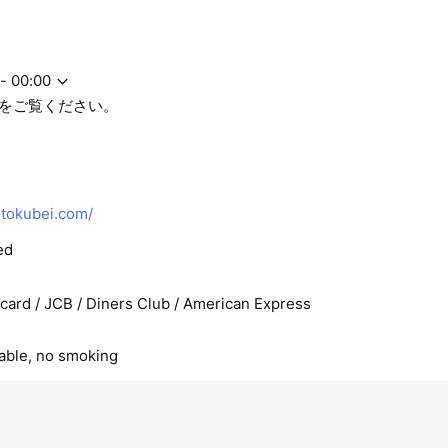
- 00:00
をご覧ください。
1
otokubei.com/
ed
rcard / JCB / Diners Club / American Express
lable, no smoking