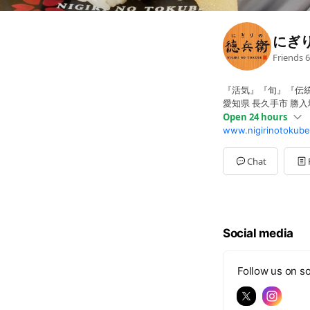
にぎ
Friends
6
『活気』『旬』『伝
愛知県 長久手市 勝入
Open 24 hours
www.nigirinotokube
Sun
00:00 - 00:00
Mon
00:00 - 00:00
Tue
00:00 - 00:00
Chat
Wed
00:00 - 00:00
Thu
00:00 - 00:00
Fri
00:00 - 00:00
Sat
00:00 - 00:00
詳しくはＨＰをご覧
Social media
Follow us on so