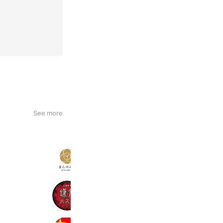
See more
きんのぶた草津追分店
35,567 friends
Reward card
鎌倉パスタ
2,175,177 friends
アプライド尾張旭店