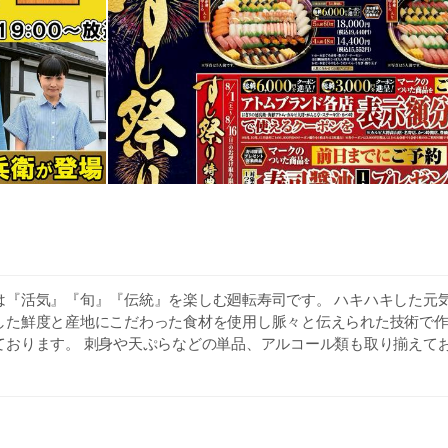
は『活気』『旬』『伝統』を楽しむ廻転寿司です。 ハキハキした元
した鮮度と産地にこだわった食材を使用し脈々と伝えられた技術で
ております。 刺身や天ぷらなどの単品、アルコール類も取り揃えてお
も豊富で、様々なシチュエーションに合わせてご利用頂けます。