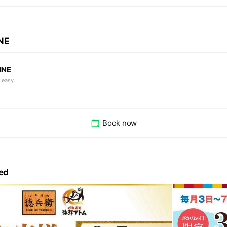
INE
INE
 easy.
Book now
ed