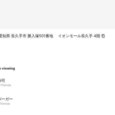
28 愛知県 長久手市 勝入塚501番地 イオンモール長久手 4階
e viewing
寿司
 friends
バーガー
 friends