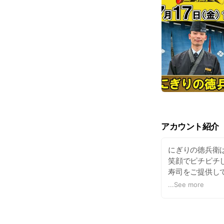
アカウント紹介
にぎりの徳兵衛
笑顔でピチピチ
寿司をご提供し
アウトメニュー
...
See more