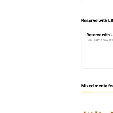
Reserve with L
Reserve with L
Book a date now. It's
Mixed media fe