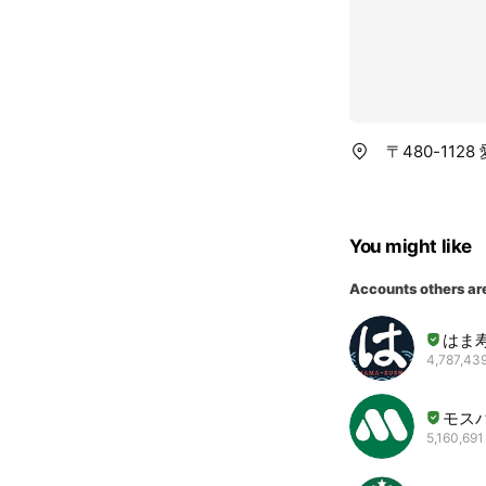
〒480-11
You might like
Accounts others ar
はま
4,787,439
モス
5,160,691