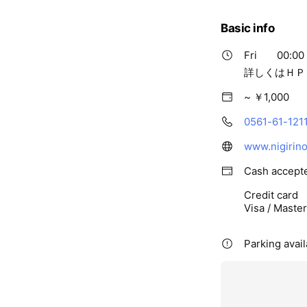
Basic info
Fri
00:00 
詳しくはＨＰ
~ ￥1,000
0561-61-121
www.nigirin
Cash accept
Credit card
Visa / Maste
Parking avai