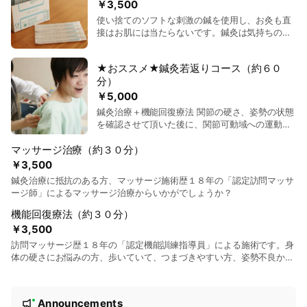
スです。
￥3,500
使い捨てのソフトな刺激の鍼を使用し、お灸も直
接はお肌には当たらないです。鍼灸は気持ちの良
い施術ですよ。まずはお話だけでもお越し下さい
ませ。
★おススメ★鍼灸若返りコース（約６０
分）
￥5,000
鍼灸治療＋機能回復療法 関節の硬さ、姿勢の状態
を確認させて頂いた後に、関節可動域への運動療
法をさせて頂きます。ご希望に応じて、関節運動
マッサージ治療（約３０分）
をお伝えいたします。その後、鍼灸治療でお身体
を整えさせて頂きます。 訪問マッサージ歴１８年
￥3,500
の「認定機能訓練指導員」による施術です。身体
鍼灸治療に抵抗のある方、マッサージ施術歴１８年の「認定訪問マッサ
の硬さにお悩みの方、歩いていて、つまづきやす
ージ師」によるマッサージ治療からいかがでしょうか？
い方、姿勢不良からくる腰痛、肩こりにお悩みの
方へおススメです。身体のクセを知り、関節を柔
機能回復療法（約３０分）
らかくすることによっていつまでも若々しい姿勢
￥3,500
を維持しましょう。
訪問マッサージ歴１８年の「認定機能訓練指導員」による施術です。身
体の硬さにお悩みの方、歩いていて、つまづきやすい方、姿勢不良から
くる腰痛、肩こりにお悩みの方へおススメです。 身体のクセを知り、
関節を柔らかくすることによっていつまでも若々しい姿勢を維持しまし
N
ょう。
Announcements
New