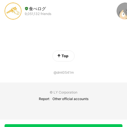
食べログ
9,051,132 friends
Top
@dmt0541m
© LY Corporation
Report
Other official accounts