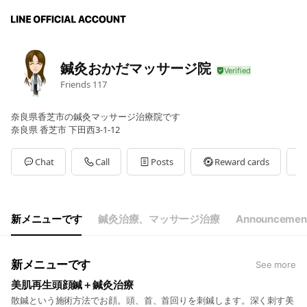
鍼灸おかだマッサージ院
Friends
117
奈良県香芝市の鍼灸マッサージ治療院です
奈良県 香芝市 下田西3-1-12
Chat
Call
Posts
Reward cards
新メニューです
鍼灸治療、マッサージ治療
Announcemen
新メニューです
See more
美肌再生頭顔鍼＋鍼灸治療
散鍼という施術方法でお顔。頭、首、首回りを刺鍼します。深く刺す美