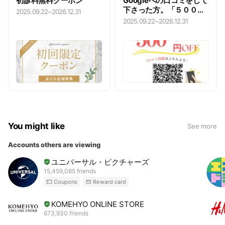
初診料無料クーポン
Googleへの口コミをして
下さった方。「５００割
2025.09.22
~
2026.12.31
引き」もしくは「セルフ
2025.09.22
~
2026.12.31
お灸」プレゼント
You might like
See more
Accounts others are viewing
ユニバーサル・ピクチャーズ
15,459,085 friends
Coupons
Reward card
KOMEHYO ONLINE STORE
673,930 friends