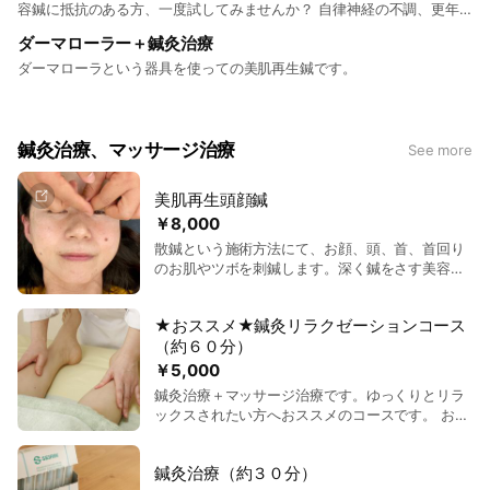
容鍼に抵抗のある方、一度試してみませんか？ 自律神経の不調、更年
期症状にお悩みの方にも効果的です。
ダーマローラー＋鍼灸治療
ダーマローラという器具を使っての美肌再生鍼です。
鍼灸治療、マッサージ治療
See more
美肌再生頭顔鍼
￥8,000
散鍼という施術方法にて、お顔、頭、首、首回り
のお肌やツボを刺鍼します。深く鍼をさす美容鍼
に抵抗のある方、試してみませんか？自律神経の
不調や、更年期症状にお悩みの方のもおススメで
★おススメ★鍼灸リラクゼーションコース
す。詳しくはこちら➡https://harikyu-
（約６０分）
okada.info/free/biyouhari
￥5,000
鍼灸治療＋マッサージ治療です。ゆっくりとリラ
ックスされたい方へおススメのコースです。 お身
体のお悩みを鍼灸治療で整えた後に、鍼灸マッサ
ージ治療歴１８年の「認定訪問マッサージ師」に
鍼灸治療（約３０分）
よる施術でゆっくりとリラックスして頂けるコー