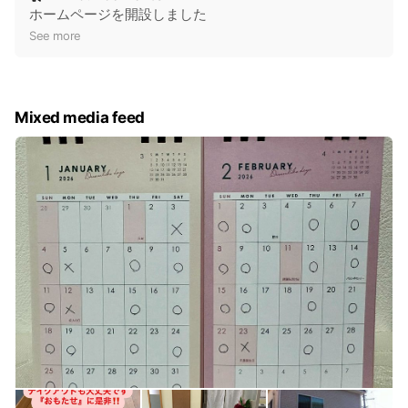
o
ホームページを開設しました
t
See more
i
c
e
Mixed media feed