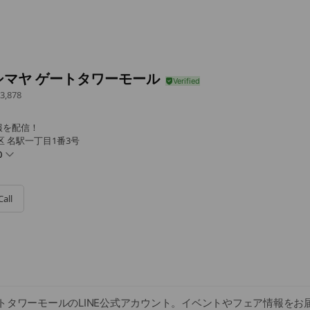
シマヤ ゲートタワーモール
3,878
報を配信！
区 名駅一丁目1番3号
0
Call
トタワーモールのLINE公式アカウント。イベントやフェア情報をお