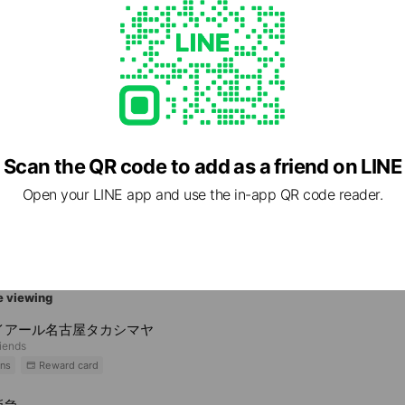
14 愛知県 名古屋市中村区 名駅一丁目1番3号
Scan the QR code to add as a friend on LINE
Open your LINE app and use the in-app QR code reader.
e viewing
イアール名古屋タカシマヤ
riends
ns
Reward card