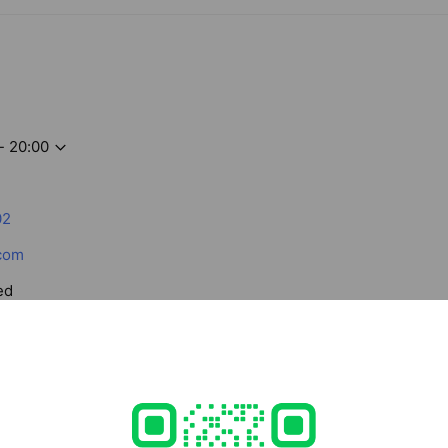
- 20:00
02
com
ed
rcard / JCB / Diners Club / American Express
able