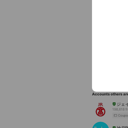
〒450-66
JR名古屋駅
You might like
Accounts others ar
ジェ
198,618 f
Coupo