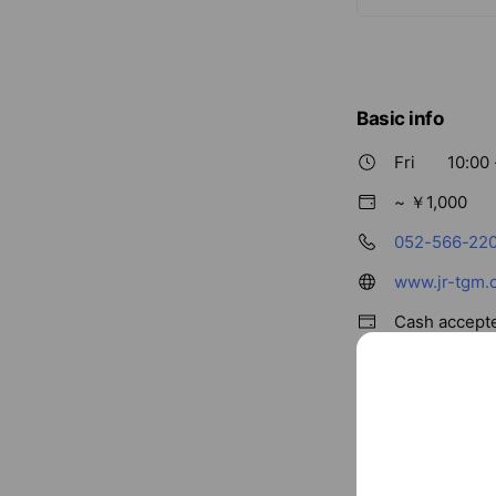
Basic info
Fri
10:00 
~ ￥1,000
052-566-22
www.jr-tgm.
Cash accept
Credit card
Visa / Maste
Parking avail