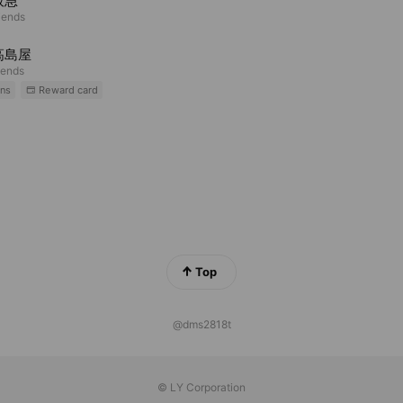
阪急
iends
高島屋
iends
ns
Reward card
Top
@dms2818t
© LY Corporation