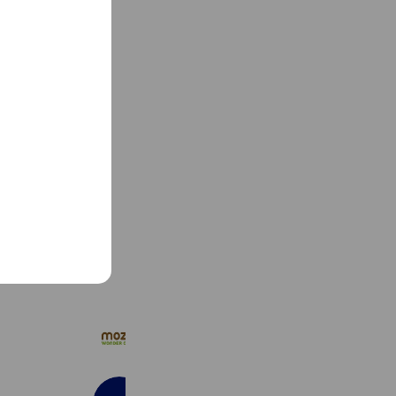
See more
mozo ワンダーシティ
94,209 friends
Coupons
Reward card
ANA