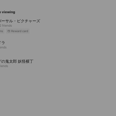
e viewing
バーサル・ピクチャーズ
2 friends
ns
Reward card
ドラ
iends
ゲの鬼太郎 妖怪横丁
riends