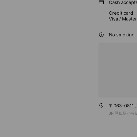
Cash accept
Credit card
Visa / Maste
No smoking
〒063-08
JR 琴似駅から