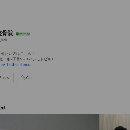
整骨院
,620
させたい方はこちら！
似一条2丁目5－3 ハシモトビル1F
om/
1 other items
Posts
Call
ed