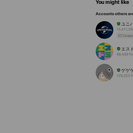
You might like
Accounts others ar
ユニ
15,411,36
Coupo
エス
88,489 fr
ゲゲ
129,253 f