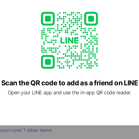
Scan the QR code to add as a friend on LINE
Open your LINE app and use the in-app QR code reader.
電話での受付
1
tsuin.com/
1 other items