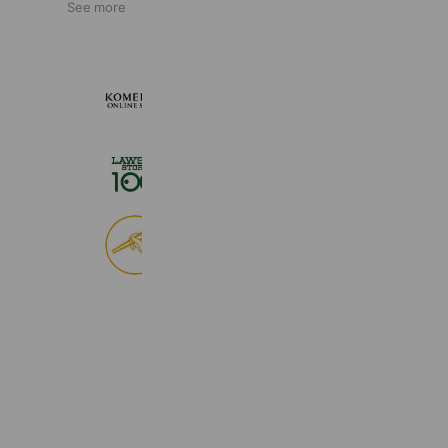
See more
KOMEHYO ONLINE STORE
660,534 friends
ローソンストア１００
2,725,061 friends
食べログ
9,033,836 friends