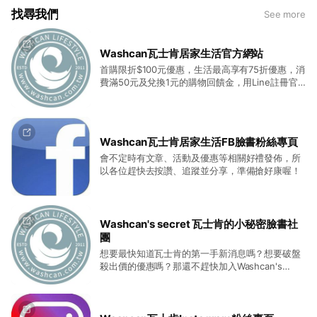
找尋我們
See more
Washcan瓦士肯居家生活官方網站
首購限折$100元優惠，生活最高享有75折優惠，消
費滿50元及兌換1元的購物回饋金，用Line註冊官
網會員再享有$50元的折扣優惠喔。所以大家趕快
來註冊會員喔！
Washcan瓦士肯居家生活FB臉書粉絲專頁
會不定時有文章、活動及優惠等相關好禮發佈，所
以各位趕快去按讚、追蹤並分享，準備搶好康喔！
Washcan's secret 瓦士肯的小秘密臉書社
團
想要最快知道瓦士肯的第一手新消息嗎？想要破盤
殺出價的優惠嗎？那還不趕快加入Washcan's
secret