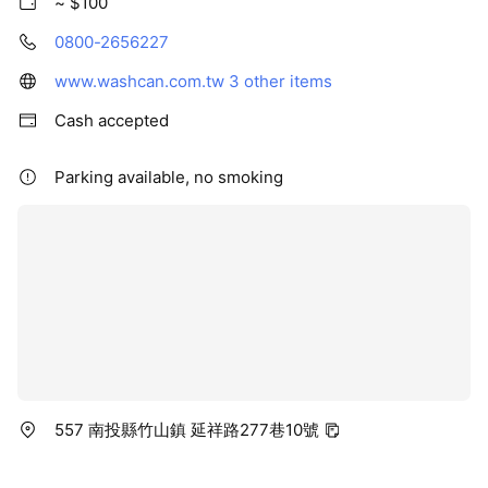
~ $100
0800-2656227
www.washcan.com.tw
3 other items
Cash accepted
Parking available, no smoking
557 南投縣竹山鎮 延祥路277巷10號