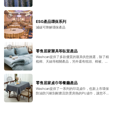
我們相信，每一次購買、每一次選擇，都有機會為環境帶來一點
口布等相關產品，若有需要的餐廳等相關業者歡迎
改變。
與我們聯繫。
未來，Washcan 將持續結合居家生活、美好設計與循環永續，
ESG產品環保系列
打造兼具品質、美感與責任的生活品牌。
減碳可降解環保產品
謝謝您加入 Washcan 瓦士肯居家生活，期待陪伴您打造更舒
適、更美好的生活，也一起讓每一份選擇，創造更長遠的價值。
Washcan 瓦士肯居家生活
零售居家寢具等臥室產品
Washcan提供了多款優質的寢具供您挑選，除了精
Hotel Quality．Home Comfort．Made To Regenerate™
梳棉、天絲等相關產品，另外還有枕頭、棉被、抱
枕等一系列產品等您搶購。
零售居家桌巾等餐廳產品
Washcan提供了一系列的印花桌巾，也新上市環保
防油防污耐刮耐磨且防燙房熱的PU桌巾，讓您不用
用雙手就能輕鬆佈置理想中的樣子。