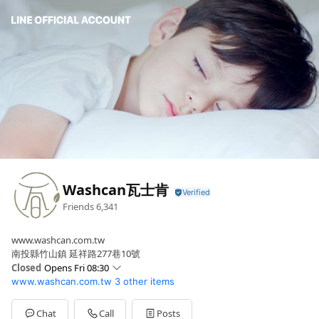
Washcan瓦士肯
Friends
6,341
www.washcan.com.tw
南投縣竹山鎮 延祥路277巷10號
Closed
Opens Fri 08:30
www.washcan.com.tw
3 other items
Sun
Closed
Mon
08:30 - 12:00,13:00 - 17:30
Tue
08:30 - 12:00,13:00 - 17:30
Chat
Call
Posts