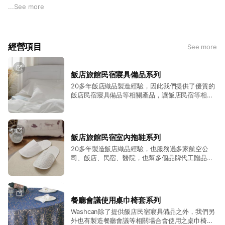
Washcan 瓦士肯，相信真正的舒適，不只是柔軟的觸感，更來
...
See more
自對生活品質、環境與未來的共同關懷。
多年來，我們深耕紡織製造領域，專注於飯店寢具、毛巾、浴
經營項目
See more
袍、枕頭、棉被、保潔墊、室內拖鞋等產品，陪伴無數旅人度過
舒適的住宿時光。如今，我們將飯店等級的品質與細節，帶進每
一個家庭，希望讓更多人都能享受高品質的居家生活。
飯店旅館民宿寢具備品系列
20多年飯店織品製造經驗，因此我們提供了優質的
我們精選優質材質，重視舒適性、耐用性與實用機能，從每天接
飯店民宿寢具備品等相關產品，讓飯店民宿等相關
觸的寢具、毛浴巾到居家用品，每一項產品都希望為生活帶來更
業者可以放心採購。
安心、更放鬆的體驗。
除了提供優質產品，我們更積極投入循環經濟與永續發展，希望
飯店旅館民宿室內拖鞋系列
讓產品在完成原有使命後，仍能繼續創造價值，而不是成為一次
20多年製造飯店織品經驗，也服務過多家航空公
司、飯店、民宿、醫院，也幫多個品牌代工贈品與
性的消耗品。
服務品。因此有室內拖鞋相關需求都歡迎與我們聯
繫。
近年來，Washcan 建立了屬於自己的循環系統，持續探索旅宿
用品與紡織材料使用後的新可能，並攜手不同產業共同推動資源
餐廳會議使用桌巾椅套系列
循環，讓永續不只是理念，而是能夠真正落實於生活中的行動。
Washcan除了提供飯店民宿寢具備品之外，我們另
外也有製造餐廳會議等相關場合會使用之桌巾椅套