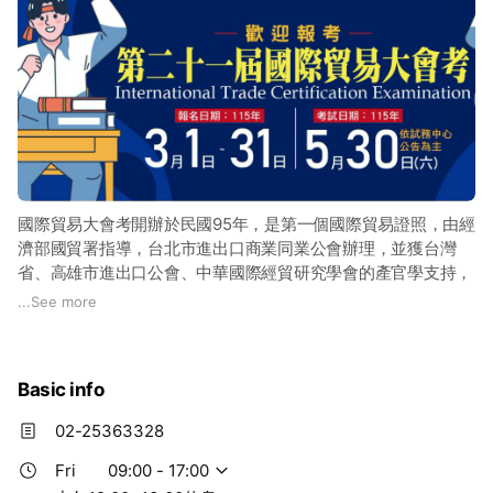
國際貿易大會考開辦於民國95年，是第一個國際貿易證照，由經
濟部國貿署指導，台北市進出口商業同業公會辦理，並獲台灣
省、高雄市進出口公會、中華國際經貿研究學會的產官學支持，
每年「國際貿易大會考」均有近4千名考生報考，從辦理迄今，
...
See more
累積已有超過8萬學生、在職人士報考，這幾年大陸生也搶考，
共計約1.8萬人取得合格證書。合格率約3成，為一具有鑑別國際
貿易知識能力的考試，已被貿易商列為升遷考核或徵才標準之
Basic info
一。
02-25363328
Fri
09:00 - 17:00