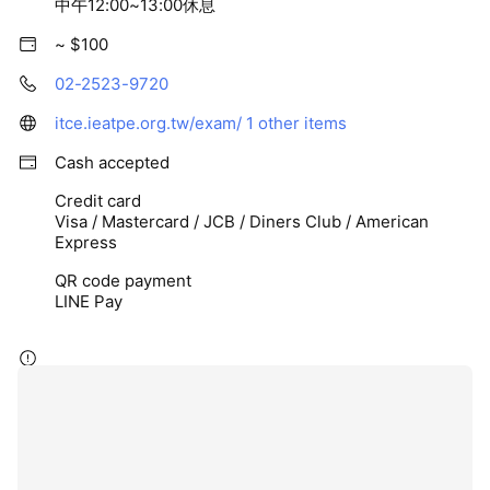
中午12:00~13:00休息
~ $100
02-2523-9720
itce.ieatpe.org.tw/exam/
1 other items
Cash accepted
Credit card
Visa / Mastercard / JCB / Diners Club / American
Express
QR code payment
LINE Pay