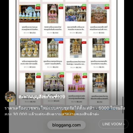
สะพานบุญสังฆภัณฑ์109
ราคาเครื่องบวชพระใหม่แบบครบชุดจัดได้ตั้งแต่ห้า - 6000 ไปจนถึง
สอง 30,000 แล้วแต่ระดับความสวยงามของสินค้าค่ะ
LINE VOOM
https://www.bloggang.com/m/mainblog.php?
id=saphanboon&month=15-03-2025&group=8&gblog=2