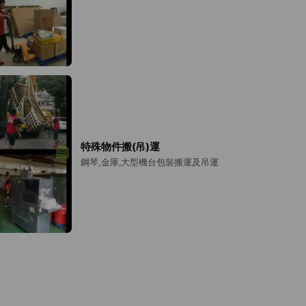
特殊物件搬(吊)運
鋼琴,金庫,大型機台包裝搬運及吊運