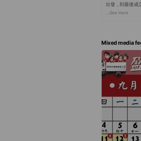
出發，到最後成
事前的溝通及詳
...
See more
想法來就定位。
的空間且讓盈家
心」、「責任心
賴盈家合的朋友
Mixed media fe
份單純真誠、細
一位需要搬遷的
角，延伸至各個