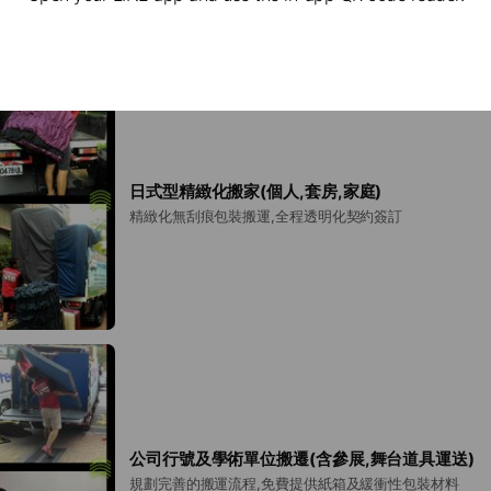
,工廠(公司行號)及學術單位搬遷,南北回頭車
日式型精緻化搬家(個人,套房,家庭)
精緻化無刮痕包裝搬運,全程透明化契約簽訂
公司行號及學術單位搬遷(含參展,舞台道具運送)
規劃完善的搬運流程,免費提供紙箱及緩衝性包裝材料