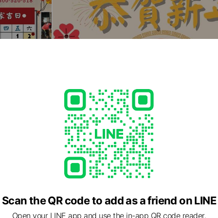
Scan the QR code to add as a friend on LINE
Open your LINE app and use the in-app QR code reader.