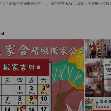
立了「盈家合精緻搬家公司」。 我們秉持著:從心出發，考量每一位搬
細的說明，搬運過程中，將家具及物品做精緻化的包裝保護，搬遷後
我們不僅希望搬遷過程能順利，更重要的是聆聽客戶的搬遷意見回饋,
合有檢討及不斷調整的方向建議。 搬家這件事情，請給盈家合三顆心
」和「榮譽心」，我們持續的精進及不斷的檢視再修正，將更好的品
們,讓您們能感受到我們的努力。 我們期盼的格局不是追求華而不實的
ed
水長流的服務情誼，把這一份滿滿的服務熱誠能源源不斷地帶給每一
朋友們。 而這份初衷初衷一直是推動我們向前進步的強大信念。期待
角落，讓這份愛與服務信念在每一處蔓延著。