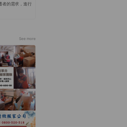
遷者的需求，進行
將物品依照客戶的
進而能有雙向溝通
，分別為「放
質呈現給支持、信
噱頭，需要的是一
See more
個家庭、分享給每
著我們能將服務觸