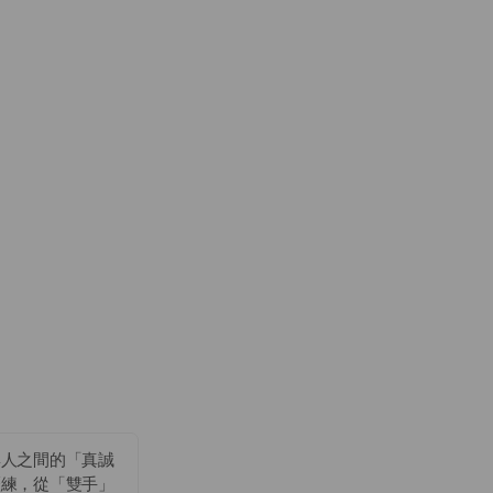
與人之間的「真誠
歷練，從「雙手」