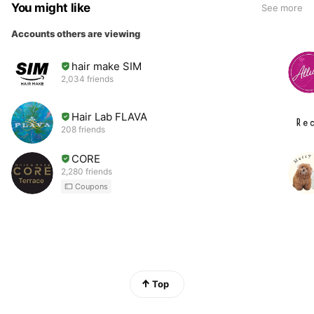
You might like
See more
Accounts others are viewing
hair make SIM
2,034 friends
Hair Lab FLAVA
208 friends
CORE
2,280 friends
Coupons
Top