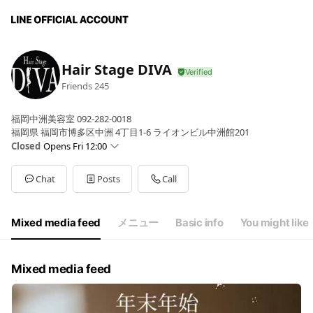
Hair Stage DIVA
Friends
245
福岡中洲美容室 092-282-0018
福岡県 福岡市博多区中洲 4丁目1-6 ライオンビル中洲館201
Closed
Opens Fri 12:00
Sun
Closed
Mon
17:00 - 21:00
Chat
Posts
Call
Tue
12:00 - 21:00
Wed
12:00 - 21:00
Thu
12:00 - 21:00
Mixed media feed
メニュー
Basic info
You might like
Fri
12:00 - 21:00
Sat
12:00 - 21:00
12:00～21:00
Mixed media feed