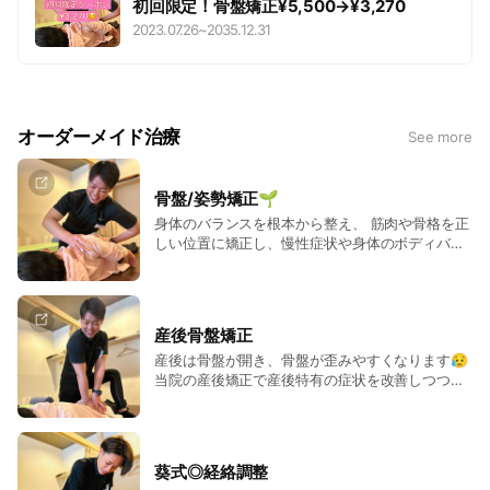
初回限定！骨盤矯正¥5,500→¥3,270
2023.07.26
~
2035.12.31
オーダーメイド治療
See more
骨盤/姿勢矯正🌱
身体のバランスを根本から整え、 筋肉や骨格を正
しい位置に矯正し、慢性症状や身体のボディバラ
ンスを整えていきます🌱
産後骨盤矯正
産後は骨盤が開き、骨盤が歪みやすくなります😥
当院の産後矯正で産後特有の症状を改善しつつ、
美しいボディラインを手に入れましょう🌱
葵式◎経絡調整