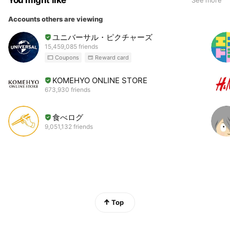
You might like
See more
Accounts others are viewing
ユニバーサル・ピクチャーズ
15,459,085 friends
Coupons
Reward card
KOMEHYO ONLINE STORE
673,930 friends
食べログ
9,051,132 friends
Top