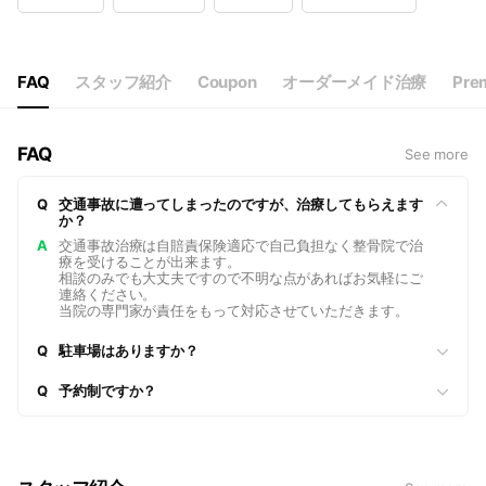
Wed
09:00 - 12:30,15:30 - 20:00
Thu
09:00 - 12:30,15:30 - 20:00
Fri
09:00 - 12:30,15:30 - 20:00
Sat
09:00 - 14:00
FAQ
スタッフ紹介
Coupon
オーダーメイド治療
Pre
FAQ
See more
Q
交通事故に遭ってしまったのですが、治療してもらえます
か？
A
交通事故治療は自賠責保険適応で自己負担なく整骨院で治
療を受けることが出来ます。
相談のみでも大丈夫ですので不明な点があればお気軽にご
連絡ください。
当院の専門家が責任をもって対応させていただきます。
Q
駐車場はありますか？
Q
予約制ですか？