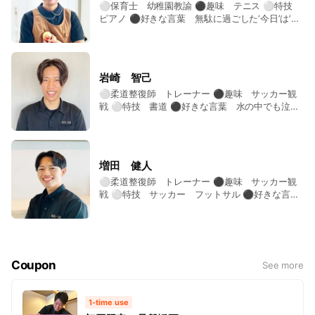
⚪︎保育士 幼稚園教諭 ⚫︎趣味 テニス ⚪︎特技
ピアノ ⚫︎好きな言葉 無駄に過ごした‘今日’は‘昨
日’死んだ誰かが死ぬほど行きたかった‘明日’なんだ
岩崎 智己
⚪︎柔道整復師 トレーナー ⚫︎趣味 サッカー観
戦 ⚪︎特技 書道 ⚫︎好きな言葉 水の中でも泣い
ている人に気がつける人になりなさい
増田 健人
⚪︎柔道整復師 トレーナー ⚫︎趣味 サッカー観
戦 ⚪︎特技 サッカー フットサル ⚫︎好きな言
葉 人生楽しむ
Coupon
See more
1-time use