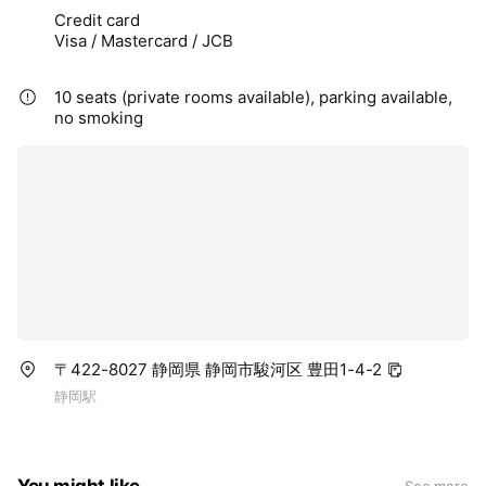
Credit card
Visa / Mastercard / JCB
10 seats (private rooms available), parking available,
no smoking
〒422-8027 静岡県 静岡市駿河区 豊田1-4-2
静岡駅