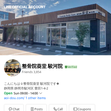
整骨院葵堂 駿河院
Friends
3,854
こんにちは☺︎整骨院葵堂 駿河院です🍀
静岡県 静岡市駿河区 豊田1-4-2
Open
Sun 09:00 - 14:00
aoi-dou.com/
1 other items
Sun
09:00 - 14:00
Mon
09:00 - 12:30,15:30 - 20:00
Tue
09:00 - 12:30,15:30 - 20:00
Chat
Posts
Call
Coupons