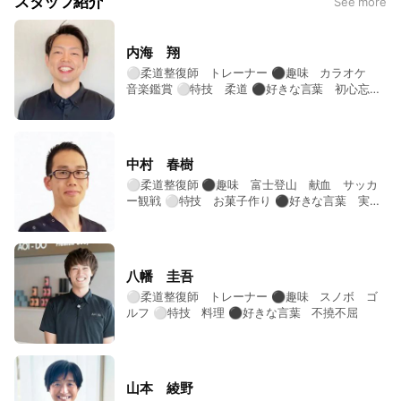
スタッフ紹介
See more
内海 翔
⚪︎柔道整復師 トレーナー ⚫︎趣味 カラオケ
音楽鑑賞 ⚪︎特技 柔道 ⚫︎好きな言葉 初心忘れ
るべからず
中村 春樹
⚪︎柔道整復師 ⚫︎趣味 富士登山 献血 サッカ
ー観戦 ⚪︎特技 お菓子作り ⚫︎好きな言葉 実る
ほど頭を垂れる稲穂かな
八幡 圭吾
⚪︎柔道整復師 トレーナー ⚫︎趣味 スノボ ゴ
ルフ ⚪︎特技 料理 ⚫︎好きな言葉 不撓不屈
山本 綾野