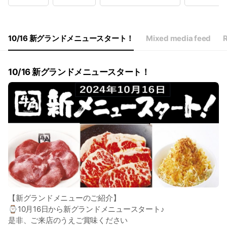
Wed
11:00 - 22:00
Thu
11:00 - 22:00
Fri
11:00 - 22:00
Sat
11:00 - 22:00
10/16 新グランドメニュースタート！
Mixed media feed
R
ご予約はLINEより承っております♪
10/16 新グランドメニュースタート！
【新グランドメニューのご紹介】
⌚10月16日から新グランドメニュースタート♪
是非、ご来店のうえご賞味ください