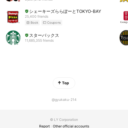
シェーキーズららぽーとTOKYO-BAY
25,400 friends
Book
Coupons
スターバックス
11,685,355 friends
Top
@gyukaku-214
© LY Corporation
Report
Other official accounts