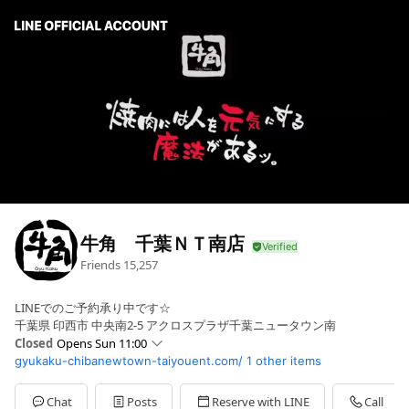
牛角 千葉ＮＴ南店
Friends
15,257
LINEでのご予約承り中です☆
千葉県 印西市 中央南2-5 アクロスプラザ千葉ニュータウン南
Closed
Opens Sun 11:00
gyukaku-chibanewtown-taiyouent.com/
1 other items
Sun
11:00 - 22:00
Mon
11:00 - 22:00
Tue
11:00 - 22:00
Chat
Posts
Reserve with LINE
Call