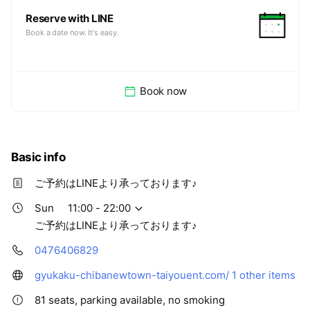
Reserve with LINE
Book a date now. It's easy.
Book now
Basic info
ご予約はLINEより承っております♪
Sun
11:00 - 22:00
ご予約はLINEより承っております♪
0476406829
gyukaku-chibanewtown-taiyouent.com/
1 other items
81 seats, parking available, no smoking