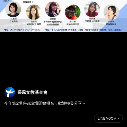
長風文教基金會
今年第2場突破論壇開始報名，歡迎轉發分享～
2018長風基金會【突破論壇】新住民、新文化、新力量（6／30）
LINE VOOM
台灣是個擁有多元族群的社會，依內政部移民署統計，目前居住於