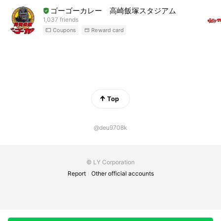
ゴーゴーカレー 高崎飯塚スタジアム
1,037 friends
Coupons
Reward card
Top
@deu9708k
© LY Corporation
Report
Other official accounts