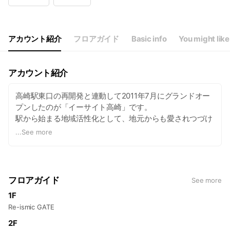
Wed
00:00 - 00:00
Thu
00:00 - 00:00
Fri
00:00 - 00:00
Sat
00:00 - 00:00
アカウント紹介
フロアガイド
Basic info
You might like
9:00～20:30｜(日・祝)9:00～20:00
アカウント紹介
高崎駅東口の再開発と連動して2011年7月にグランドオー
プンしたのが「イーサイト高崎」です。
駅から始まる地域活性化として、地元からも愛されつづけ
るデイリー性と商都・高崎を象徴するスケール感を両立。
...
See more
駅利用者さまに、各店の“おもてなしの心”がメロディとし
て響き合い、「新しい発見や驚き、ワクワクの期待感」が
ハーモニーとなり、新しい生活リズムを提供します。
フロアガイド
See more
1F
Re-ismic GATE
2F