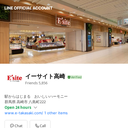
イーサイト高崎
Friends
5,856
駅からはじまる おいしいハーモニー
群馬県 高崎市 八島町222
Open 24 hours
www.e-takasaki.com/
1 other items
Sun
00:00 - 00:00
Mon
00:00 - 00:00
Tue
00:00 - 00:00
Chat
Call