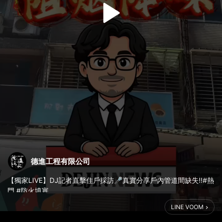
德進工程有限公司
【獨家LIVE】DJ記者直擊住戶採訪🎤真實分享戶內管道間缺失‼️#熱
門 #防火填塞
LINE VOOM