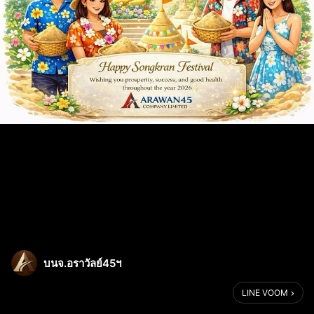
บนจ.อราวัลย์45ฯ
LINE VOOM