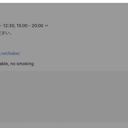
- 12:30, 15:00 - 20:00
ださい。
.net/kabe/
lable, no smoking