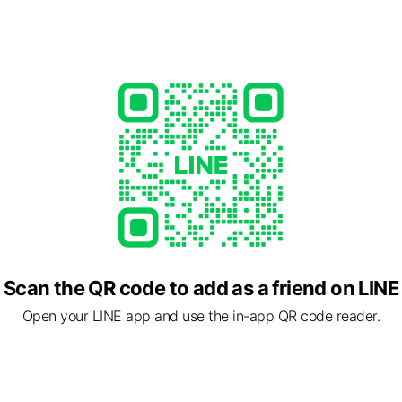
Scan the QR code to add as a friend on LINE
ら笑顔になれる健康空間！ 人との関わりを大切にして、皆様の健康
Open your LINE app and use the in-app QR code reader.
整骨院です。スタッフ一同、地域の皆様に愛されるよう張り切って
みてくださいね。