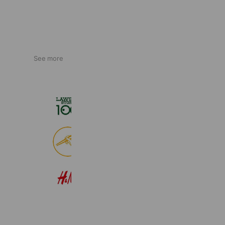
See more
ローソンストア１００
2,718,389 friends
食べログ
9,016,521 friends
H&M
22,574,354 friends