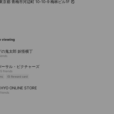
6 東京都 青梅市河辺町 10-10-9 梅林ビル1F
e viewing
ゲの鬼太郎 妖怪横丁
riends
バーサル・ピクチャーズ
5 friends
ns
Reward card
HYO ONLINE STORE
riends