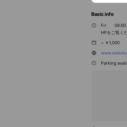
Basic info
Fri
09:00 
HPをご覧く
~ ￥1,000
www.seikotu
Parking avai