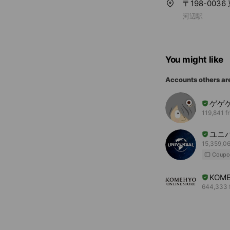
〒198-003
河辺駅
You might like
Accounts others ar
ゲゲ
119,841 f
ユニ
15,359,06
Coupo
KOME
644,333 f