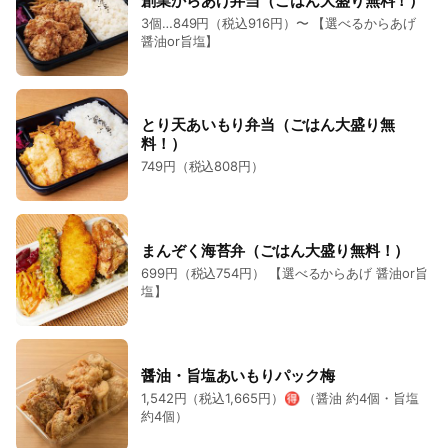
創業からあげ弁当（ごはん大盛り無料！）
3個…849円（税込916円）〜 【選べるからあげ
醤油or旨塩】
とり天あいもり弁当（ごはん大盛り無
料！）
749円（税込808円）
まんぞく海苔弁（ごはん大盛り無料！）
699円（税込754円） 【選べるからあげ 醤油or旨
塩】
醤油・旨塩あいもりパック梅
1,542円（税込1,665円）🉐 （醤油 約4個・旨塩
約4個）