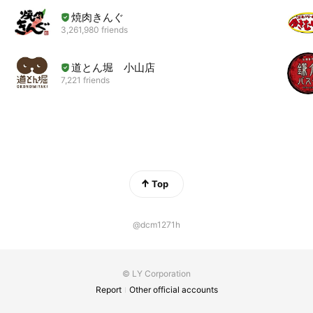
焼肉きんぐ
3,261,980 friends
道とん堀 小山店
7,221 friends
Top
@dcm1271h
© LY Corporation
Report
Other official accounts