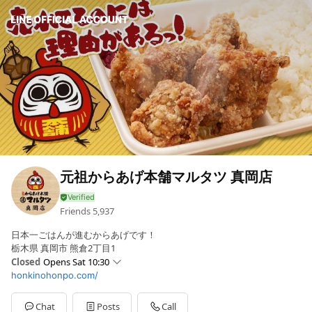
元祖からあげ本舗マルタツ 真岡店
Friends
5,937
日本一ごはんが進むからあげです！
栃木県 真岡市 熊倉2丁目1
Closed
Opens Sat 10:30
honkinohonpo.com/
Sun
10:30 - 21:00
Mon
10:30 - 21:00
Tue
10:30 - 21:00
Chat
Posts
Call