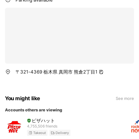
〒321-4369 栃木県 真岡市 熊倉2丁目1
You might like
See more
Accounts others are viewing
ピザハット
4,755,506 friends
Takeout
Delivery