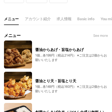
Wed
10:30 - 21:00
Thu
10:30 - 21:00
Fri
10:30 - 21:00
Sat
10:30 - 21:00
メニュー
アカウント紹介
求人情報
Basic info
You mi
メニュー
See more
醤油からあげ・旨塩からあげ
1個…各199円（税込214円） ※ご注文は2個からお
願いいたします
醤油とり天・旨塩とり天
1個…各149円（税込160円） ※ご注文は2個からお
願いいたします