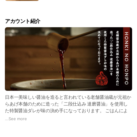
アカウント紹介
日本一美味しい醤油を造ると言われている老舗醤油蔵が元祖か
らあげ本舗のために造った「二段仕込み 達磨醤油」を使用し
た特製醤油ダレが味の決め手になっております。 ごはんによ
く合う！もちろんおつまみにも！
...
See more