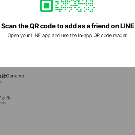
rt.com/
1 other items
Scan the QR code to add as a friend on LINE
Open your LINE app and use the in-app QR code reader.
e viewing
T
ends
社Genuine
ds
タオル
ends