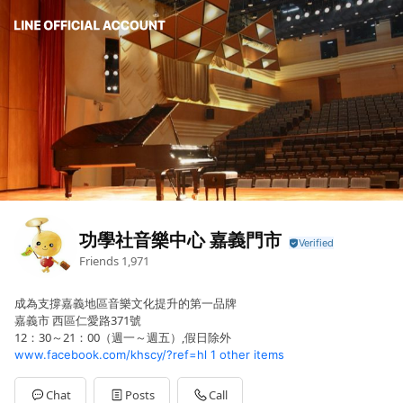
功學社音樂中心 嘉義門市
Friends
1,971
成為支撐嘉義地區音樂文化提升的第一品牌
嘉義市 西區仁愛路371號
12：30～21：00（週一～週五）,假日除外
www.facebook.com/khscy/?ref=hl
1 other items
Chat
Posts
Call