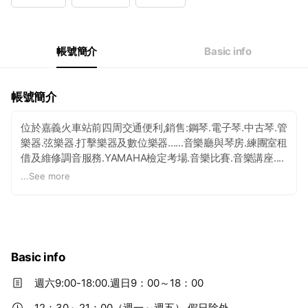
帳號簡介
Basic info
帳號簡介
位於嘉義火車站前四周交通便利,銷售:鋼琴.電子琴.中古琴.管
樂器.弦樂器.打擊樂器及數位樂器......音樂廳與琴房.練團室租
借及維修調音服務.YAMAHA檢定考場.音樂比賽.音樂講座....
＊YAMAHA音樂課程與西洋樂器學習課程、專業教材等銷售
...
See more
諮詢服務。
Basic info
週六9:00-18:00.週日9：00～18：00
12：30～21：00（週一～週五）,假日除外