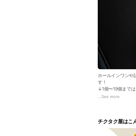
ホールインワンや
す！
↓1個〜19個までは
https://x.gd/DVo6
...
See more
↓20個以上のオ
https://x.gd/eBR3
チクタク屋はこ