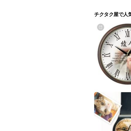
開店・開業・開院
暦、古希、喜寿、
チクタク屋で人
て壁掛け時計や置
ご質問はトークや
https://tikutakuya.