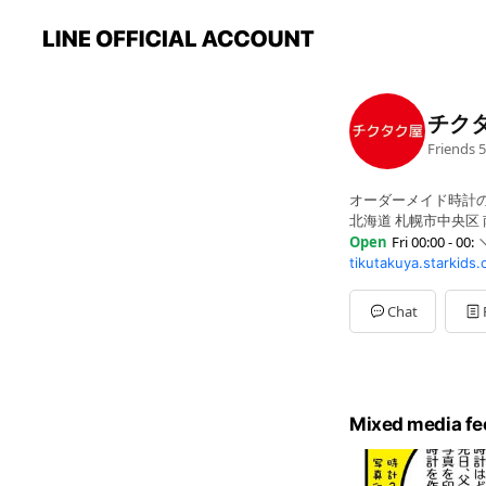
チク
Friends
5
オーダーメイド時計
北海道 札幌市中央区 
Open
Fri 00:00 - 00:
tikutakuya.starkids.
Sun
Closed
Mon
00:00 - 00:
Tue
00:00 - 00:
Chat
Wed
00:00 - 00:
Thu
00:00 - 00:
Fri
00:00 - 00:
Sat
00:00 - 00:
10：00〜19：00（
Mixed media fe