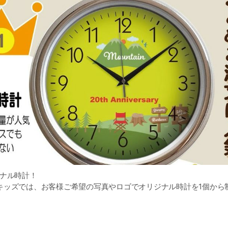
ジナル時計！
キッズでは、お客様ご希望の写真やロゴでオリジナル時計を1個から
ちろん、企業の周年記念やイベントの記念品としてもご利用いただ