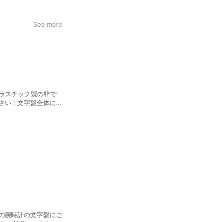
や長寿のお祝い（還
ーメイドギフトとし
See more
プラスチック製の枠で
さい！文字盤全体にプ
トなサイズです。
の腕時計の文字盤にご