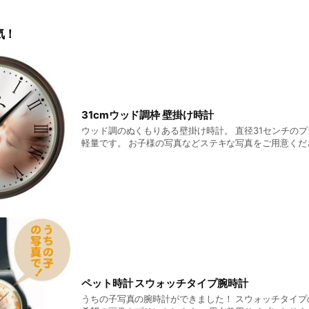
祝い、出産祝いや結婚祝い、卒業・卒園・卒部・卒団記念、誕生日
傘寿、米寿、卒寿、白寿、百寿など）など、様々なシーンでオーダ
気！
き時計のオリジナル文字盤をご提案します。
店舗のお問い合わせからどうぞ。
starkids.co.jp/contact
31cmウッド調枠 壁掛け時計
ウッド調のぬくもりある壁掛け時計。 直径31センチの
軽量です。 お子様の写真などステキな写真をご用意くだ
リントします。 一般家庭やオフィスに飾るのにベス
ペット時計 スウォッチタイプ腕時計
うちの子写真の腕時計ができました！ スウォッチタイプ