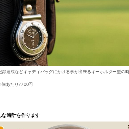
記録達成などキャディバッグにかける事が出来るキーホルダー型の
1個あたり7700円
F
ーダーは割引があります！
d
んな時計を作ります