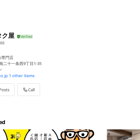
タク屋
88
の専門店
南二十一条西9丁目1-35
co.jp
1 other items
Posts
Call
平日）
ed