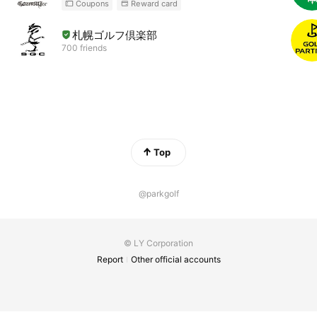
Coupons
Reward card
札幌ゴルフ倶楽部
700 friends
Top
@parkgolf
© LY Corporation
Report
Other official accounts