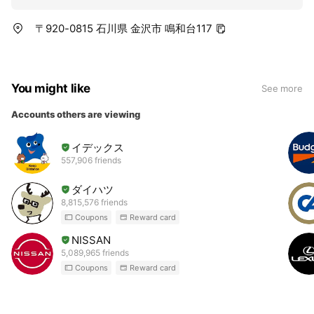
〒920-0815 石川県 金沢市 鳴和台117
You might like
See more
Accounts others are viewing
イデックス
557,906 friends
ダイハツ
8,815,576 friends
Coupons
Reward card
NISSAN
5,089,965 friends
Coupons
Reward card