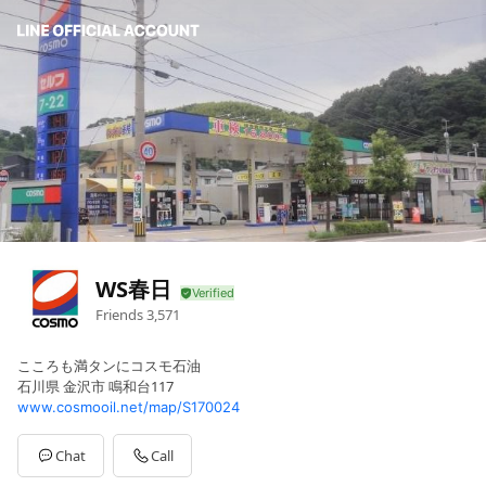
WS春日
Friends
3,571
こころも満タンにコスモ石油
石川県 金沢市 鳴和台117
www.cosmooil.net/map/S170024
Chat
Call