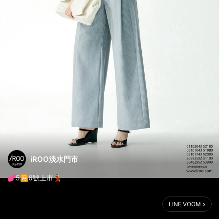
iROO淡水門市
💕5🈷️6號上市💃
LINE VOOM