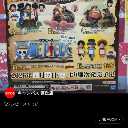
キャンパス 笹丘店
\\ワンピースくじ//
1/10（土）10時より
LINE VOOM
一番くじ 「ワンピース ドラマティックメモリーズ」
１回790円（税込）