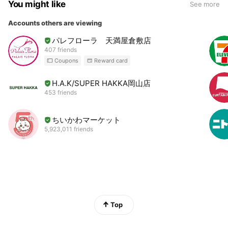
You might like
See more
Accounts others are viewing
パレフローラ 天満屋倉敷店
407 friends
Coupons
Reward card
H.A.K/SUPER HAKKA岡山店
453 friends
ちいかわマーケット
5,923,011 friends
Top