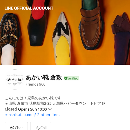
あかい靴 倉敷
Friends
966
こんにちは！児島のあかい靴です
岡山県 倉敷市 児島駅前2-35 天満屋ハピータウン トピア1F
Closed
Opens Sun 10:00
e-akaikutsu.com/
2 other items
Sun
10:00 - 19:00
Mon
10:00 - 19:00
Tue
10:00 - 19:00
Chat
Call