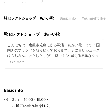
Wed
Closed
Thu
10:00 - 19:00
Fri
10:00 - 19:00
Sat
10:00 - 19:00
靴セレクトショップ あかい靴
Basic info
You might like
水曜定休日(祝日を除く)
靴セレクトショップ あかい靴
こんにちは、倉敷市児島にある靴店 あかい靴 です！国
内外のブランドを取り扱っております。足に良いシューズ
はもちろん、わたしたちが“可愛い！”と思える素敵なシュ
ーズやバッグを中心にセレクトしたショップです。
...
See more
Basic info
Sun
10:00 - 19:00
水曜定休日(祝日を除く)