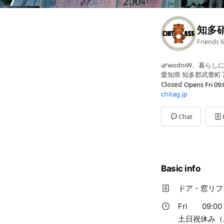
知多
Friends
6
🌿wodniW、暮ら
愛知県 知多郡武豊町 
Closed
Opens Fri 09:
chitag.jp
Sun
Closed
Mon
09:00 - 17:00
Tue
09:00 - 17:00
Chat
Wed
09:00 - 17:00
Thu
09:00 - 17:00
Fri
09:00 - 17:00
Sat
09:00 - 17:00
土日祝休み（土曜：
Basic info
ドア・窓リフ
Fri
09:00 
土日祝休み（