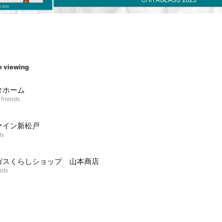
e viewing
タホーム
 friends
ァイン新松戸
ds
ガスくらしショップ 山本商店
nds