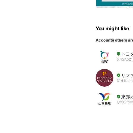
You might like
Accounts others ar
トヨ
5,457,521
リフ
314 frien
東邦
1,250 frie