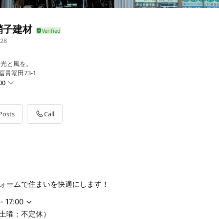
硝子建材
28
しに光と風を。
冨貴篭田73-1
00
Posts
Call
不定休）
ォームで住まいを快適にします！
- 17:00
土曜：不定休）