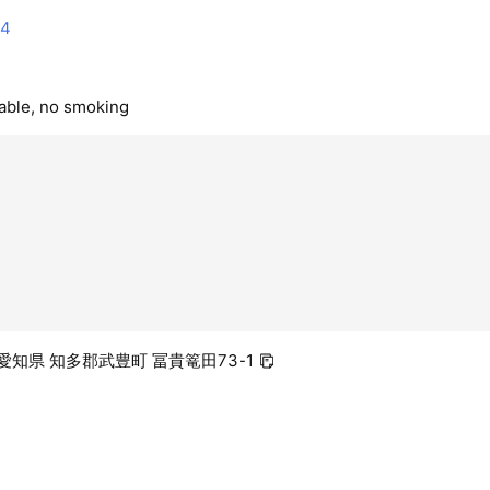
34
lable, no smoking
1 愛知県 知多郡武豊町 冨貴篭田73-1