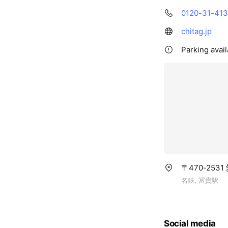
0120-31-41
chitag.jp
Parking avai
〒470-253
名鉄, 冨貴駅
Social media