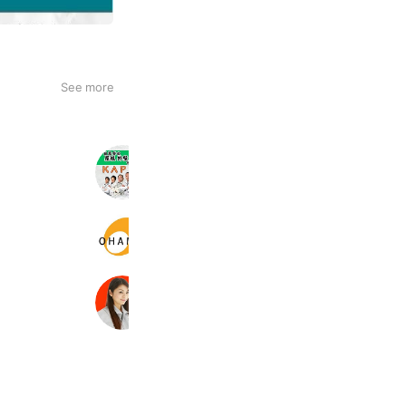
See more
（株）KAPEN
2,342 friends
大浜燃料
1,952 friends
エコキュート交換専門店の急湯デポ
52,395 friends