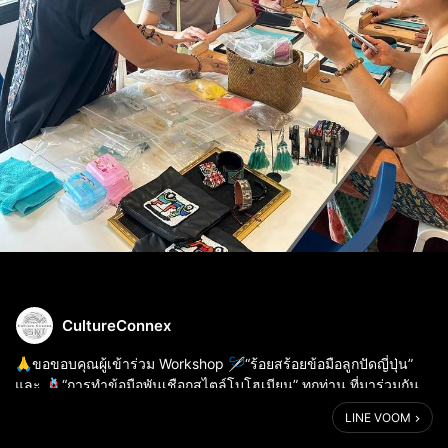
CultureConnex
🙏ขอขอบคุณผู้เข้าร่วม Workshop 🪡“ร้อยสร้อยข้อมือลูกปัดญี่ปุ่น”
และ 🪢“การทำข้อมือพันเชือกสไตล์โบโฮเมียน” ทุกท่าน ที่มาร่วมกัน
เรียนรู้ เก็บเกี่ยวทักษะ สนุกสนาน และได้ผลงานสุดน่ารักกลับไปเป็นที่
LINE VOOM
ระลึก🥰...