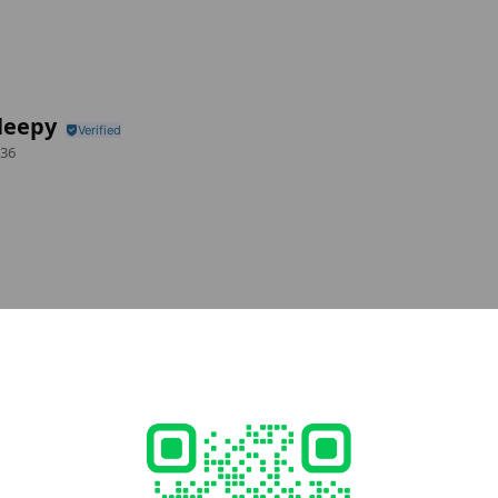
leepy
36