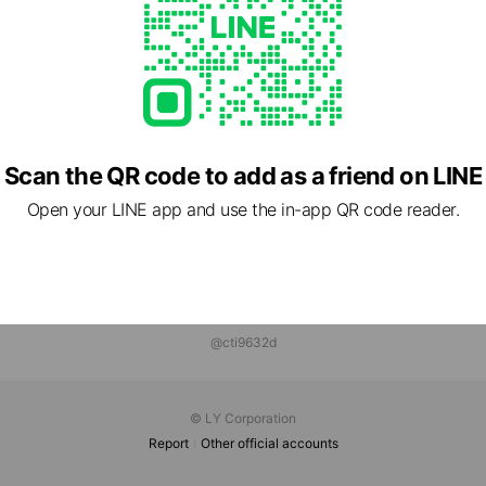
Scan the QR code to add as a friend on LINE
Open your LINE app and use the in-app QR code reader.
@cti9632d
© LY Corporation
Report
Other official accounts