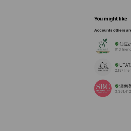
You might like
Accounts others ar
仙豆
913 frien
UTAT
2,187 frie
湘南
3,361,412