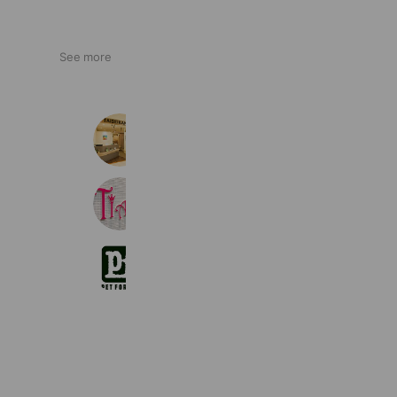
See more
TAiSEiKANアピタ北方店
972 friends
Coupons
Reward card
ティアリィエアポートウォーク名古屋
453 friends
ペットフォレスト各務原店
2,624 friends
Coupons
Reward card