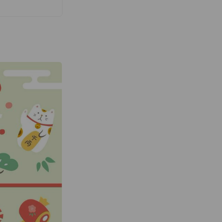
10分を含むコー
れているURLか
NEお友達追加か