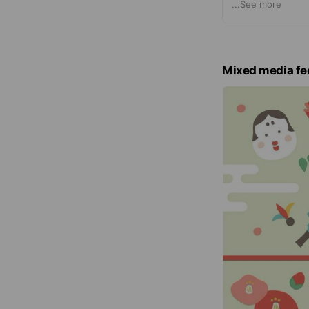
笑顔で過ごすお手
...
See more
スもご用意してお
らのネット予約が
らのトークにて
Mixed media fe