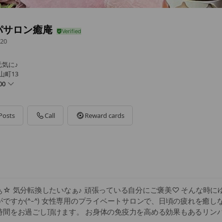
パサロン癒庵
20
気に♪
山町13
00
Posts
Call
Reward cards
☆ 気分転換したいなぁ♪ 頑張っている自分にご褒美♡ そんな時に
ですか(^-^) 女性専用のプライベートサロンで、日頃の疲れを癒し
時間をお過ごし頂けます。 お身体の免疫力を高める効果もあるリン