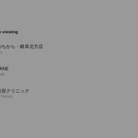
e viewing
のちから・岐阜北方店
ds
ANE
nds
美容クリニック
 friends