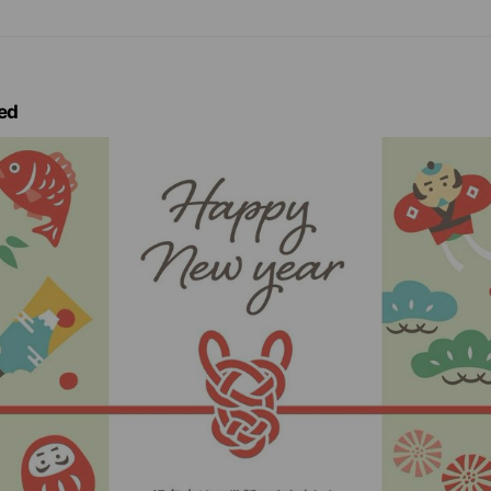
伝いをさせてください(*^^*) 掲載メニュー以外にヘッドマッサージ
りますので、ぜひご利用くださいませ‪ஐ‬ ご予約は基本情報に記載さ
便利です♪ 施術中はお電話に出られませんので、お問い合わせはLI
お願い致します。
ed