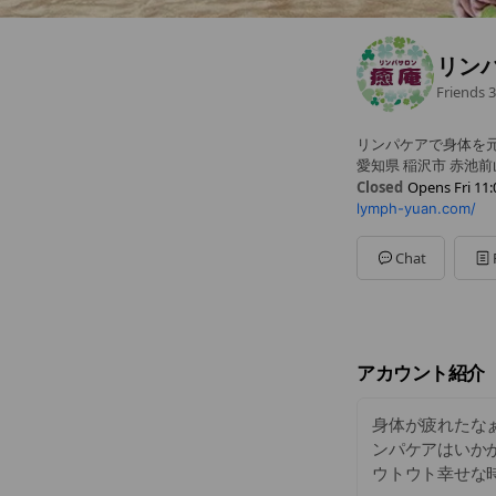
リン
Friends
3
リンパケアで身体を元
愛知県 稲沢市 赤池前
Closed
Opens Fri 11:
lymph-yuan.com/
Sun
Closed
Mon
11:00 - 17:00
Tue
11:00 - 17:00
Chat
Wed
11:00 - 17:00
Thu
11:00 - 17:00
Fri
11:00 - 17:00
Sat
10:00 - 16:00
日曜定休(不定休あり)
アカウント紹介
身体が疲れたなぁ
ンパケアはいかが
ウトウト幸せな