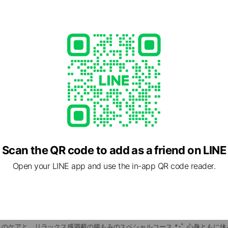
,700円(税込)
など、全体をケアするベーシックコースです♪
Scan the QR code to add as a friend on LINE
9,350円(税込)
Open your LINE app and use the in-app QR code reader.
に、便秘が気になる、ココが気になるのというご要望にお応えできる満足コースで
もみ30分計120分 11,000円
スに腸や腹部全体を整える腸もみを加えた、しっかりボディケアのできるオススメ
腸もみ30分計150分 12,650円
のケアと、リラックス感満載の腸もみのスペシャルコース.*･ﾟ 心身ともに