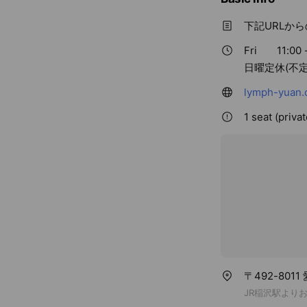
下記URLから
Fri
11:00 
日曜定休(不
lymph-yuan.
1 seat (priva
〒492-801
JR稲沢駅より