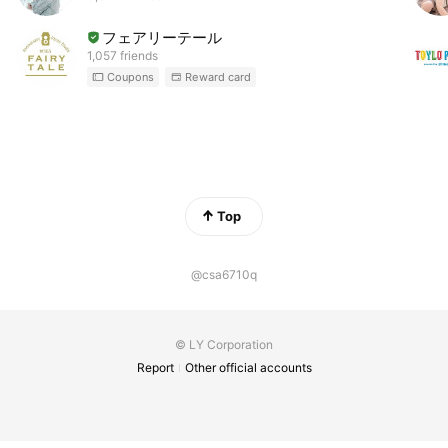
フェアリーテール
1,057 friends
Coupons
Reward card
Top
@csa6710q
© LY Corporation
Report
Other official accounts