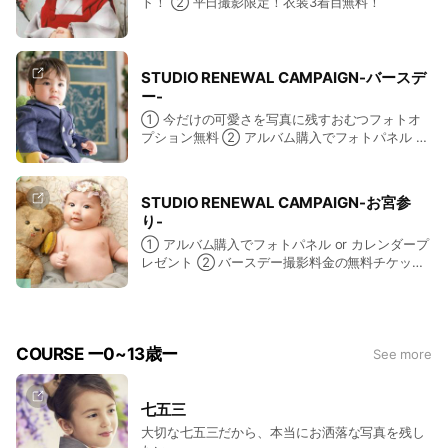
ト！ ② 平日撮影限定！衣装3着目無料！
STUDIO RENEWAL CAMPAIGN-バースデ
ー-
① 今だけの可愛さを写真に残すおむつフォトオ
プション無料 ② アルバム購入でフォトパネル or
カレンダープレゼント
STUDIO RENEWAL CAMPAIGN-お宮参
り-
① アルバム購入でフォトパネル or カレンダープ
レゼント ② バースデー撮影料金の無料チケット
をプレゼント
COURSE ー0~13歳ー
See more
七五三
大切な七五三だから、本当にお洒落な写真を残し