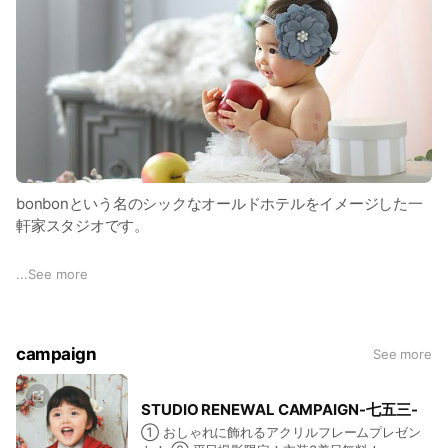
bonbonという名のシックなオールドホテルをイメージした一
軒家スタジオです。
ヨーロッパのオールドホテルスタイルで撮るノスタルジックで
...
See more
お洒落な空間💓
本店同様、スタッフの情熱はどのお店にも負けないものを持っ
campaign
See more
ています。
一生の宝物になるお写真を撮影するべく、今日も皆様のご来店
STUDIO RENEWAL CAMPAIGN-七五三-
をお待ちしております。
① おしゃれに飾れるアクリルフレームプレゼン