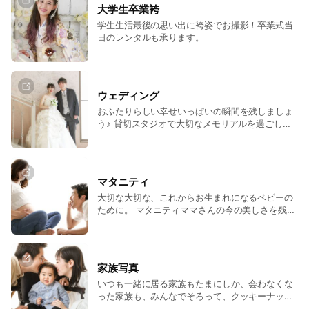
大学生卒業袴
学生生活最後の思い出に袴姿でお撮影！卒業式当
日のレンタルも承ります。
ウェディング
おふたりらしい幸せいっぱいの瞬間を残しましょ
う♪ 貸切スタジオで大切なメモリアルを過ごして
いただけます。
マタニティ
大切な大切な、これからお生まれになるベビーの
ために。 マタニティママさんの今の美しさを残す
ために。 ご夫婦で過ごす楽しいひと時であるため
に。
家族写真
いつも一緒に居る家族もたまにしか、会わなくな
った家族も、みんなでそろって、クッキーナッツ
へ！