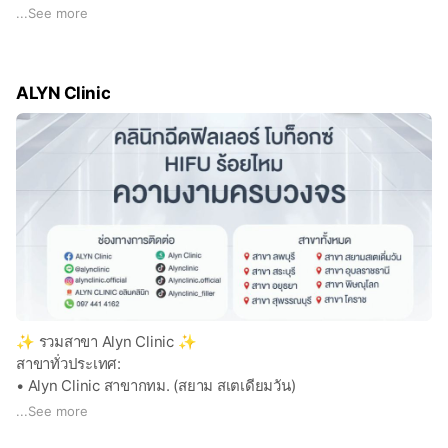
• อาจารย์แพทย์ระดับประเทศ ด้านฟิลเลอร์ ร้อยไหม และ KOL
...
See more
• อัปเดตเทคนิคความงามตาม มาตรฐานเกาหลี (Korea Trend)
🤍 มาตรฐานการให้บริการ
✅ ราคามาตรฐาน ชัดเจน โปร่งใส ไม่มีค่าใช้จ่ายแอบแฝง
ALYN Clinic
✅ ตรวจสอบยาได้ เปิดขวดใหม่ ตรวจสอบตัวยาได้ทุกขั้นตอน
✅ ติดตามผลหลังทำ เพื่อดูแลอย่างใกล้ชิดและต่อเนื่อง
✅ บริการด้วยความใส่ใจ พร้อมให้คำปรึกษาอย่างตรงไปตรงมา
✅ ไม่มีการขายคอร์สเกินความจำเป็น เน้นผลลัพธ์ที่เหมาะสมกับ
ลูกค้าแต่ละบุคคล
ALYN Clinic — ดูแลความงามของคุณ ด้วยมาตรฐานทางการแพทย์
🌟
✨ รวมสาขา Alyn Clinic ✨
สาขาทั่วประเทศ:
• Alyn Clinic สาขากทม. (สยาม สเตเดียมวัน)
• Alyn Clinic สาขาสระบุรี
...
See more
• Alyn Clinic สาขาอุบลราชธานี