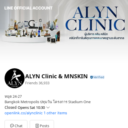
ALYN Clinic & MNSKIN
Friends
36,933
หยุด 24-27
Bangkok Metropolis ปทุมวัน โครงการ Stadium One
Closed
Opens Sat 10:30
openlink.co/alynclinic
1 other items
Sun
10:30 - 19:30
Mon
Closed
Tue
10:30 - 19:30
Chat
Posts