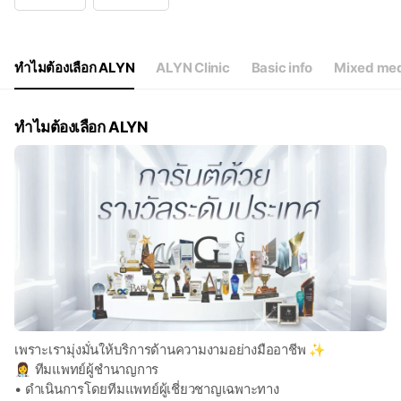
Wed
10:30 - 19:30
Thu
10:30 - 19:30
Fri
10:30 - 19:30
Sat
10:30 - 19:30
ทำไมต้องเลือก ALYN
ALYN Clinic
Basic info
Mixed med
ทำไมต้องเลือก ALYN
เพราะเรามุ่งมั่นให้บริการด้านความงามอย่างมืออาชีพ ✨
👩‍⚕️ ทีมแพทย์ผู้ชำนาญการ
• ดำเนินการโดยทีมแพทย์ผู้เชี่ยวชาญเฉพาะทาง