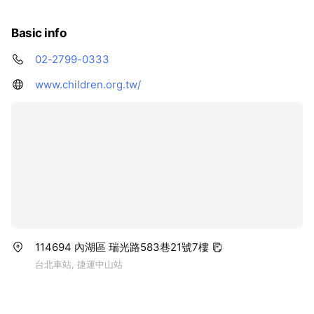
的推展：「兒童福利聯盟 文教基金會」於80年12月誕生。
兒童福利聯盟是一公益性的組織，非以營利為目標。自成立
Basic info
以來一直致力於兒童福利工作的推展，除持續法令政策的修
訂與倡導之外，亦因應社會變遷與問題，開展了許多新興的
02-2799-0333
直接服務方案，包括收出養服務、失蹤兒童協尋服務、棄兒
www.children.org.tw/
保護服務、 托育諮詢服務等，兒盟秉持為兒童謀取最佳福利
的宗旨，由專業的社工人員一方 面為特殊際遇兒童提供相關
保護工作，同時也 為一般性家庭建構完整的支持網絡。 86
年12月，兒盟為了擴展宣導兒福理念、提供服務給南部地區
民眾，在高雄成立了南區辦事處。87年中區辦事處成立了，
同時 和內政部兒童局共同設置「全國 失蹤兒童少年資料管
理中心」，期望能夠結合政府各部門和民間團體的力量，建
立完整的全民 情報網，共同解決兒童少年失蹤的問題。93
年6月，台中市政府委託 成立了向晴家庭福利服務中心，從
事單親兒童輔導及家庭 服務工作。94年底陸續成立苗栗、
新竹、屏東和基隆等多個工作站，從事高風險家庭預防性服
114694 內湖區 瑞光路583巷21號7樓
務，早一步 預防悲劇的發生。 95年4月承辦台北市政府公
台北車站, 捷運中山站
辦民營葫蘆及星雲兩所托兒所，正式跨足第一線的兒童托育
服務。 從3個工作人員，到至今台灣頭到台灣尾都有我們的
工作據點，兒福聯盟成立二十多年以來始終堅持「給孩子一