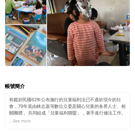
帳號簡介
有鑑於民國62年公布施行的兒童福利法已不適於現今的社
會，79年底由林志嘉等數位立委及關心兒童的各界人士、相
關團體， 共同組成「兒童福利聯盟」，著手進行修法工作。
歷經三個月二十一次會議於80年3月提出「兒童福利聯盟兒
...
See more
童福利法修正案」 ，送交審議。在進行修 法的過程中，各
方均認為應成立一永久性組織，以長期致力於兒童福 利工作