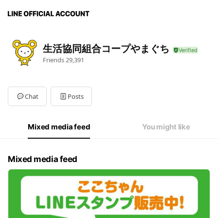
生活協同組合コープやまぐち
Friends
29,391
Chat
Posts
Mixed media feed
You might like
Mixed media feed