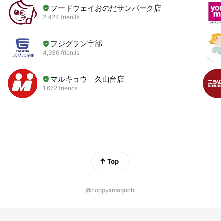
フードウェイおのだサンパーク店
2,424 friends
フジグラン宇部
4,936 friends
マルキョウ 久山台店
1,672 friends
Top
@coopyamaguchi