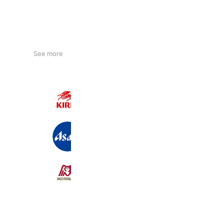
See more
キリン
32,490,852 friends
アサヒビール
22,819,910 friends
森永製菓
9,114,171 friends
Coupons
Reward card