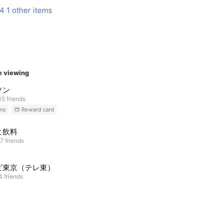
b4
1 other items
e viewing
ソン
5 friends
ns
Reward card
ヒ飲料
7 friends
ビ東京（テレ東）
4 friends