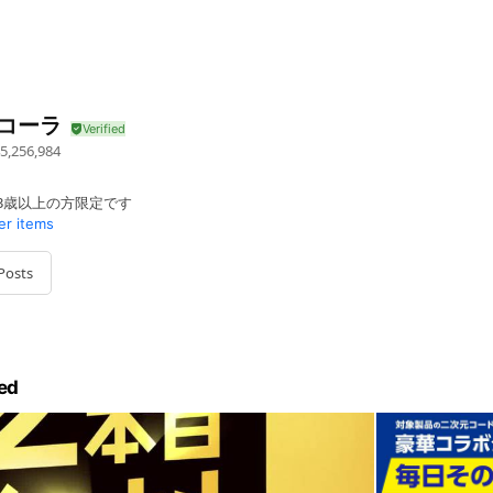
･コーラ
5,256,984
3歳以上の方限定です
er items
Posts
ed