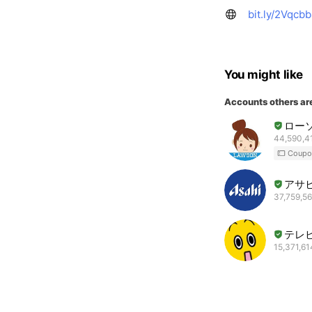
bit.ly/2Vqcb
You might like
Accounts others ar
ロー
44,590,41
Coupo
アサ
37,759,56
テレ
15,371,61