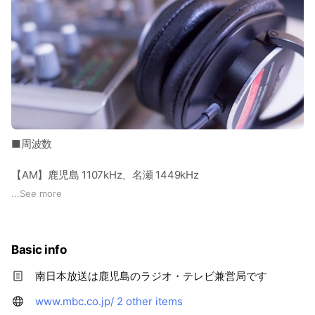
■1961年10月1日
社名を「南日本放送」に改称
■2006年12月1日
デジタルテレビ放送 開始
■2011年7月24日
アナログ放送終了
■2011年10月3日
■周波数
ラジコ配信開始
【AM】鹿児島 1107kHz、名瀬 1449kHz
■2013年10月10
【FM】鹿児島市・錦江湾沿岸 92.8MHz、姶良霧島 86.7MHz、
...
See more
開局60周年
北薩 93.7MHz、大隅 94.2MHz、南薩 94.8MHz、種子島
82.3MHz
■2015年1月1日
Basic info
ラジオＦＭ放送開始
■FM放送のポイント！
(1)ステレオ放送
南日本放送は鹿児島のラジオ・テレビ兼営局です
(2)クリアな音！雑音が少なく聴きやすい
(3)建物の中でも受信しやすい
www.mbc.co.jp/
2 other items