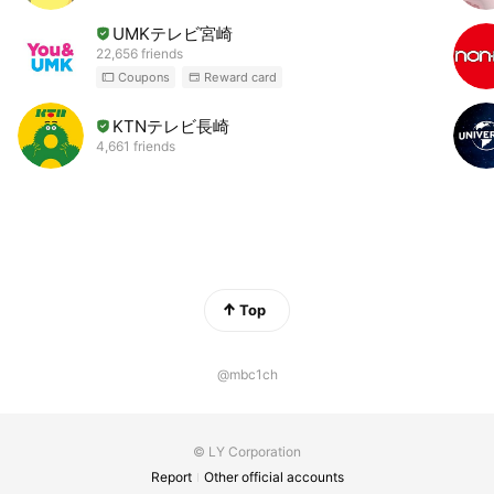
UMKテレビ宮崎
22,656 friends
Coupons
Reward card
KTNテレビ長崎
4,661 friends
Top
@mbc1ch
© LY Corporation
Report
Other official accounts