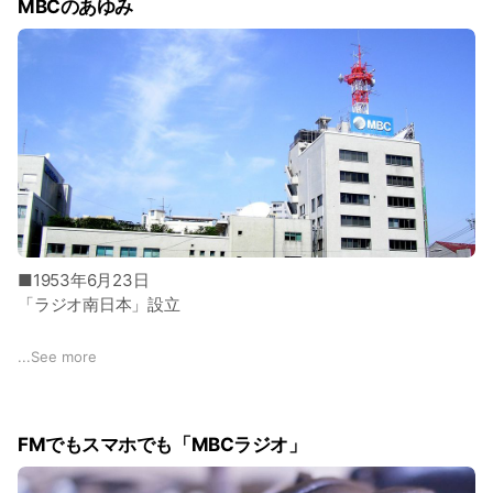
MBCのあゆみ
■1953年6月23日
「ラジオ南日本」設立
■1953年10月10
...
See more
「ラジオ南日本」開局
■1959年4月1日
FMでもスマホでも「MBCラジオ」
テレビ本放送 開始