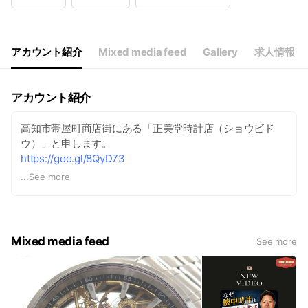
Wed
11: - 17:45
Thu
11: - 17:45
Fri
11: - 17:45
Sat
11: - 17:45
アカウント紹介
Mixed media feed
Gallery
求人情報
11時～17時45分頃
アカウント紹介
高知市帯屋町商店街にある「正美堂時計店（ショウビド
ウ）」と申します。
https://goo.gl/8QyD73
...
See more
“時刻を確認するだけの道具＝時計”ではなく、自分のスタ
イルに合わせて、ワクワク心の奥から楽しんでいただける
ような時計を、1本でも日本のお客様に知っていただけた
ら・・・これが正美堂時計店の思いです。 正美堂時計店
Mixed media feed
See more
WEBサイトも、フェイスブックでもLINEでも、時計を持つ
喜び、使う楽しさをお伝えしていけたらっと思っていま
す。