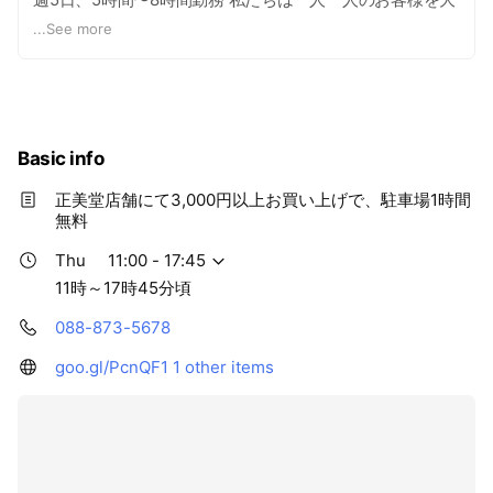
切にしていただける方を希望しています。 自分がお客様だ
...
See more
ったら・・・と、常に思い、考えてくれる、心あたたまる
か方が希望です。 お気軽にお問い合わせください。 ・
WEB製作者さんも募集中です。
Basic info
正美堂店舗にて3,000円以上お買い上げで、駐車場1時間
無料
Thu
11:00 - 17:45
11時～17時45分頃
088-873-5678
goo.gl/PcnQF1
1 other items