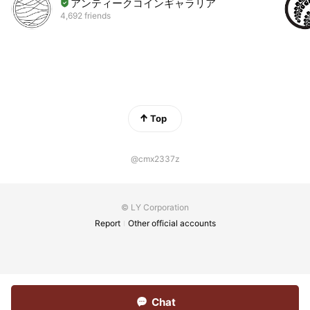
アンティークコインギャラリア
4,692 friends
Top
@cmx2337z
© LY Corporation
Report
Other official accounts
Chat