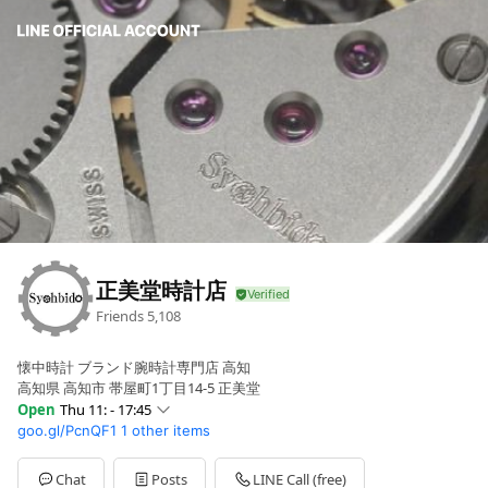
正美堂時計店
Friends
5,108
懐中時計 ブランド腕時計専門店 高知
高知県 高知市 帯屋町1丁目14-5 正美堂
Open
Thu 11: - 17:45
goo.gl/PcnQF1
1 other items
Sun
11: - 17:45
Mon
11: - 17:45
Tue
11: - 17:45
Chat
Posts
LINE Call (free)