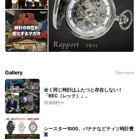
Gallery
See more
全く同じ時計はふたつと存在しない！
「REC（レック）」。
37,800円〜
シースター1000、バナナなどティソ時計豊
富